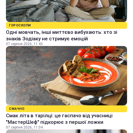
ГОРОСКОПИ
Одні мовчать, інші миттєво вибухають: хто зі
знаків Зодіаку не стримує емоцій
07 серпня 2026, 11:43
СМАЧНО
Смак літа в тарілці: це гаспачо від учасниці
"МастерШеф" підкорює з першої ложки
07 серпня 2026, 11:04