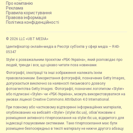
Про компанію
Реклама
Правила користування
Правова інформація
Політика конфіденційності
© 2026 LLC «UBT MEDIA»
Ідентифікатор онлайн-медіа в Реєстрі суб’єктів у сфері медіа — R40-
05347
Styler є розважальним проєктом «РБК-Україна», який розповідає про
людей, тренди і все, що цікаво читати поза новинами.
Фотографії, ілюстрації та інші зображення належать їхнім
правовласникам. Використання фотографій, позначених Getty Images,
допускається виключно за наявності письмового дозволу
фотоагентства Getty Images. Фотографії, позначені логотипом «Styler»
або підписані «Styler» чи «РБК-Україна», можуть використовуватися на
умовах ліцензії Creative Commons Attribution 4.0 International.
При повному або частковому відтворенні інформаційних матеріалів,
опублікованих на вебсайті «Styler» (styler.rbc.ua), обов'язковим є
розміщення активного гіперпосилання на styler.rbc.ua, відкритого для
індексації пошуковими системами. Таке гіперпосилання має бути
розміщене безпосередньо в тексті матеріалу не нижче другого абзацу.