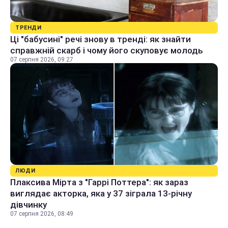
ТРЕНДИ
Ці "бабусині" речі знову в тренді: як знайти
справжній скарб і чому його скуповує молодь
07 серпня 2026, 09:27
ЛЮДИ
Плаксива Мірта з "Гаррі Поттера": як зараз
виглядає акторка, яка у 37 зіграла 13-річну
дівчинку
07 серпня 2026, 08:49