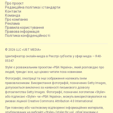
Про проєкт
Редакційна політика і стандарти
Контакти
Команда
Про компанію
Реклама
Правила користування
Правова інформація
Політика конфіденційності
© 2026 LLC «UBT MEDIA»
Ідентифікатор онлайн-медіа в Реєстрі суб’єктів у сфері медіа — R40-
05347
Styler є розважальним проєктом «РБК-Україна», який розповідає про
людей, тренди і все, що цікаво читати поза новинами.
Фотографії, ілюстрації та інші зображення належать їхнім
правовласникам. Використання фотографій, позначених Getty Images,
допускається виключно за наявності письмового дозволу
фотоагентства Getty Images. Фотографії, позначені логотипом «Styler»
або підписані «Styler» чи «РБК-Україна», можуть використовуватися на
умовах ліцензії Creative Commons Attribution 4.0 International.
При повному або частковому відтворенні інформаційних матеріалів,
опублікованих на вебсайті «Styler» (styler.rbc.ua), обов'язковим є