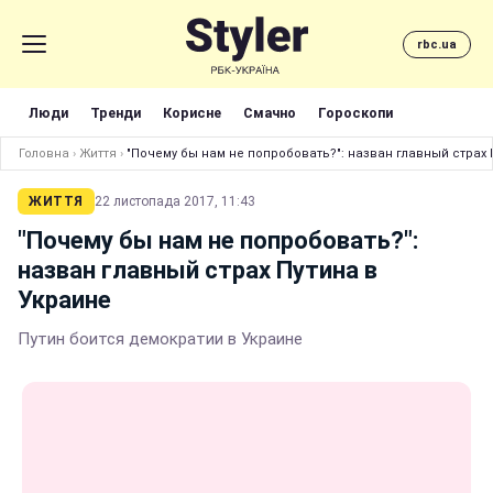
rbc.ua
Люди
Тренди
Корисне
Смачно
Гороскопи
Головна
›
Життя
›
"Почему бы нам не попробовать?": назван главный страх 
ЖИТТЯ
22 листопада 2017, 11:43
"Почему бы нам не попробовать?":
назван главный страх Путина в
Украине
Путин боится демократии в Украине