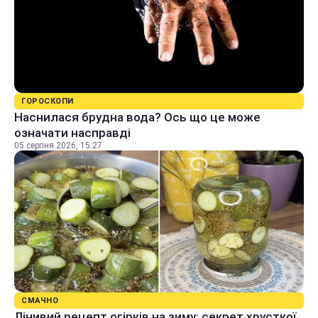
ГОРОСКОПИ
Наснилася брудна вода? Ось що це може
означати насправді
05 серпня 2026, 15:27
СМАЧНО
Лінивий рецепт огірків на зиму: секрет хрусткої