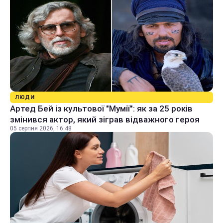
ЛЮДИ
Артед Бей із культової "Мумії": як за 25 років
змінився актор, який зіграв відважного героя
05 серпня 2026, 16:48