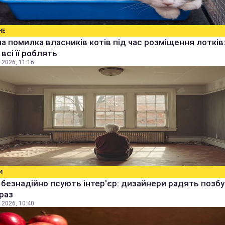
НЕ
а помилка власників котів під час розміщення лотків
всі її роблять
 2026, 11:16
И
і безнадійно псують інтер'єр: дизайнери радять позбу
раз
 2026, 10:40