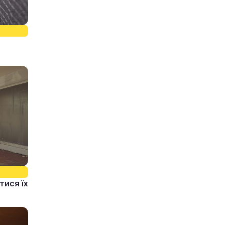
:
тися їх