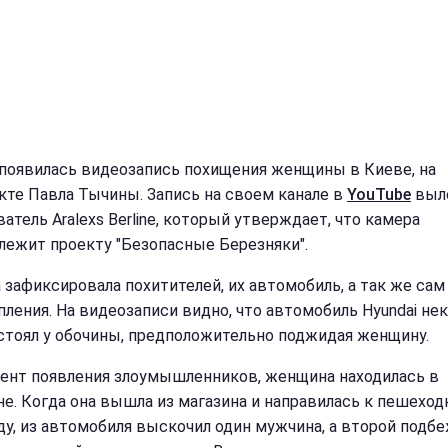
 появилась видеозапись похищения женщины в Киеве, на
кте Павла Тычины. Запись на своем канале в
YouTube
выл
атель Aralexs Berline, который утверждает, что камера
лежит проекту "Безопасные Березняки".
 зафиксировала похитителей, их автомобиль, а так же сам
пления. На видеозаписи видно, что автомобиль Hyundai не
стоял у обочины, предположительно поджидая женщину.
ент появления злоумышленников, женщина находилась в
не. Когда она вышла из магазина и направилась к пешехо
ду, из автомобиля выскочил один мужчина, а второй подбе