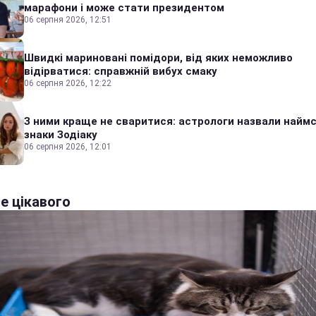
марафони і може стати президентом
06 серпня 2026, 12:51
Швидкі мариновані помідори, від яких неможливо
відірватися: справжній вибух смаку
06 серпня 2026, 12:22
З ними краще не сваритися: астрологи назвали наймс
знаки Зодіаку
06 серпня 2026, 12:01
е цікавого