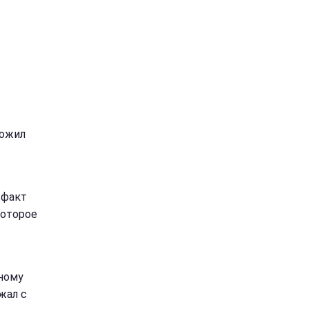
ожил
 факт
которое
дному
жал с