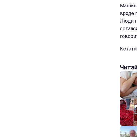
Машина
вроде 
Люди п
остался
говорит
Кстати
Чита