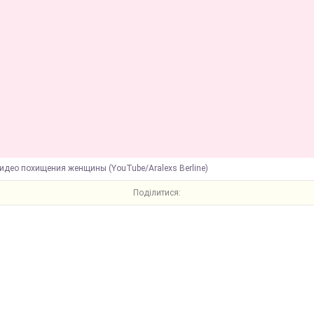
идео похищения женщины (YouTube/Aralexs Berline)
Поділитися: