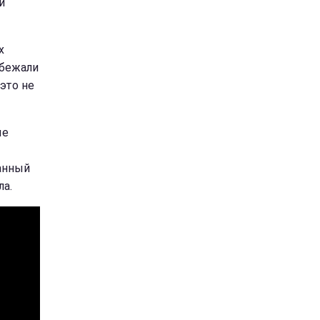
и
х
дбежали
это не
ые
анный
а.