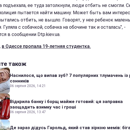
 подъехала, ее туда затолкнули, люди отбить не смогли. С
полиция пытается найти машину. Может быть вам интерес
ытались отбить, не вышло. Говорят, у нее ребенок мален
. Гуляла с собачкой, собачка на обочине так и осталась", -
ся в сообщении Dtp.kiev.ua.
,
в Одессе пропала 19-летняя студентка.
йте також
Наснилося, що випав зуб? 7 популярних тлумачень із 
сонників
06 серпня 2026, 14:21
Відкрила банку і борщ майже готовий: ця заправка
заощадить взимку час і гроші
06 серпня 2026, 13:47
Де зараз дідусь Гарольд, який став зіркою мемів: біг