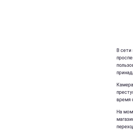
В сети
проспе
пользов
принад
Камера
престу
время 
На мом
магази
перехо