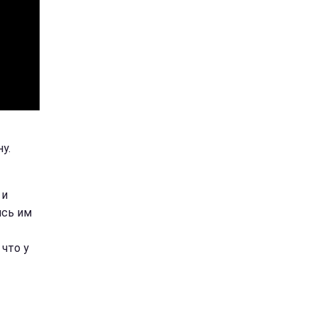
у.
 и
ись им
что у