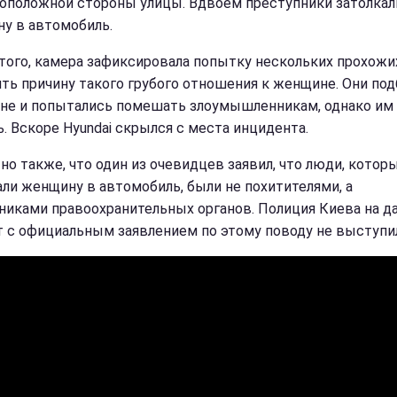
оположной стороны улицы. Вдвоем преступники затолкал
у в автомобиль.
того, камера зафиксировала попытку нескольких прохожи
ть причину такого грубого отношения к женщине. Они по
не и попытались помешать злоумышленникам, однако им 
ь. Вскоре Hyundai скрылся с места инцидента.
но также, что один из очевидцев заявил, что люди, котор
али женщину в автомобиль, были не похитителями, а
никами правоохранительных органов. Полиция Киева на д
 с официальным заявлением по этому поводу не выступил