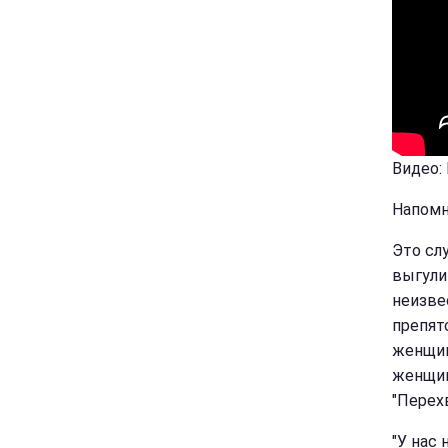
Видео:
Напомн
Это сл
выгули
неизве
препят
женщин
женщин
"Перехв
"У нас