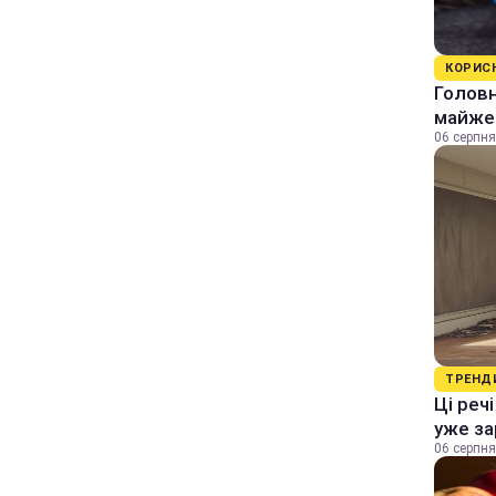
КОРИС
Головн
майже 
06 серпня
ТРЕНД
Ці реч
уже за
06 серпня