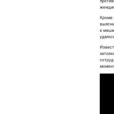
против
женщин
Кроме 
выясни
к маши
удалос
Извест
затолк
сотруд
момент