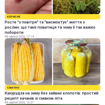
КОРИСНЕ
Росте "з повітря" та "висмоктує" життя з
рослин: що таке повитиця та чому її так важко
побороти
08 серпня 2026, 17:14
СМАЧНО
Кукурудза на зиму без зайвих клопотів: простий
рецепт качанів зі смаком літа
08 серпня 2026, 16:27