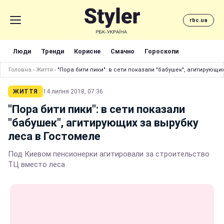
rbc.ua
Люди
Тренди
Корисне
Смачно
Гороскопи
Головна
›
Життя
›
"Пора бити пики": в сети показали "бабушек", агитирующи
ЖИТТЯ
14 липня 2018, 07:36
"Пора бити пики": в сети показали
"бабушек", агитирующих за вырубку
леса в Гостомеле
Под Киевом пенсионерки агитировали за строительство
ТЦ вместо леса