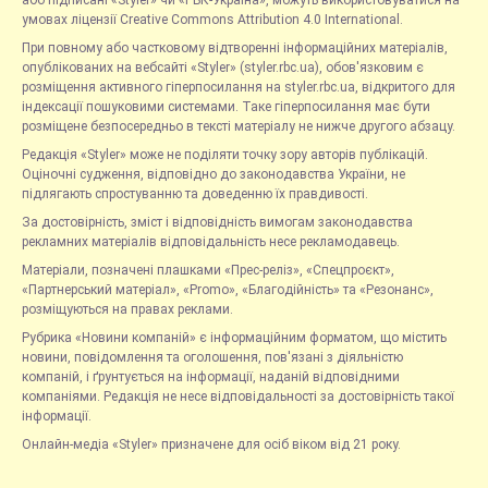
або підписані «Styler» чи «РБК-Україна», можуть використовуватися на
умовах ліцензії Creative Commons Attribution 4.0 International.
При повному або частковому відтворенні інформаційних матеріалів,
опублікованих на вебсайті «Styler» (styler.rbc.ua), обов'язковим є
розміщення активного гіперпосилання на styler.rbc.ua, відкритого для
індексації пошуковими системами. Таке гіперпосилання має бути
розміщене безпосередньо в тексті матеріалу не нижче другого абзацу.
Редакція «Styler» може не поділяти точку зору авторів публікацій.
Оціночні судження, відповідно до законодавства України, не
підлягають спростуванню та доведенню їх правдивості.
За достовірність, зміст і відповідність вимогам законодавства
рекламних матеріалів відповідальність несе рекламодавець.
Матеріали, позначені плашками «Прес-реліз», «Спецпроєкт»,
«Партнерський матеріал», «Promo», «Благодійність» та «Резонанс»,
розміщуються на правах реклами.
Рубрика «Новини компаній» є інформаційним форматом, що містить
новини, повідомлення та оголошення, пов'язані з діяльністю
компаній, і ґрунтується на інформації, наданій відповідними
компаніями. Редакція не несе відповідальності за достовірність такої
інформації.
Онлайн-медіа «Styler» призначене для осіб віком від 21 року.