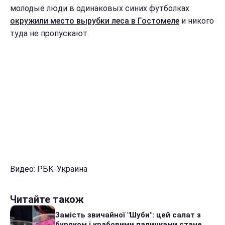
молодые люди в одинаковых синих футболках
окружили место вырубки леса в Гостомеле
и никого
туда не пропускают.
Видео: РБК-Украина
Читайте також
Замість звичайної "Шуби": цей салат з
буряком і крабовими паличками стане