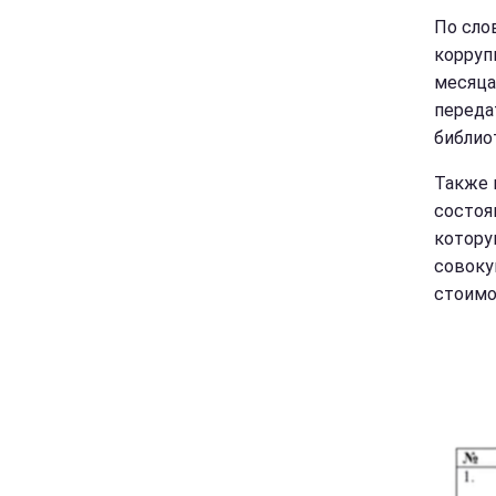
По сло
корруп
месяца
переда
библио
Также 
состоя
котору
совоку
стоимо