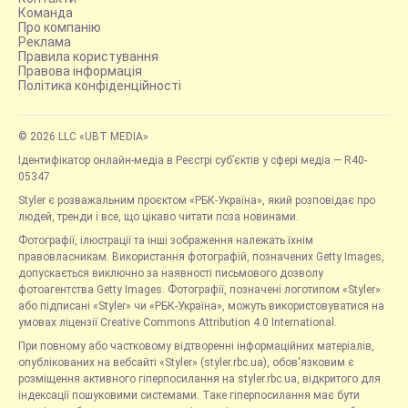
Команда
Про компанію
Реклама
Правила користування
Правова інформація
Політика конфіденційності
© 2026 LLC «UBT MEDIA»
Ідентифікатор онлайн-медіа в Реєстрі суб’єктів у сфері медіа — R40-
05347
Styler є розважальним проєктом «РБК-Україна», який розповідає про
людей, тренди і все, що цікаво читати поза новинами.
Фотографії, ілюстрації та інші зображення належать їхнім
правовласникам. Використання фотографій, позначених Getty Images,
допускається виключно за наявності письмового дозволу
фотоагентства Getty Images. Фотографії, позначені логотипом «Styler»
або підписані «Styler» чи «РБК-Україна», можуть використовуватися на
умовах ліцензії Creative Commons Attribution 4.0 International.
При повному або частковому відтворенні інформаційних матеріалів,
опублікованих на вебсайті «Styler» (styler.rbc.ua), обов'язковим є
розміщення активного гіперпосилання на styler.rbc.ua, відкритого для
індексації пошуковими системами. Таке гіперпосилання має бути