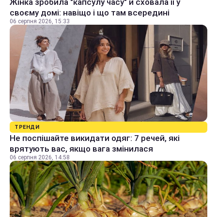
Жінка зробила "капсулу часу" й сховала її у
своєму домі: навіщо і що там всередині
06 серпня 2026, 15:33
ТРЕНДИ
Не поспішайте викидати одяг: 7 речей, які
врятують вас, якщо вага змінилася
06 серпня 2026, 14:58