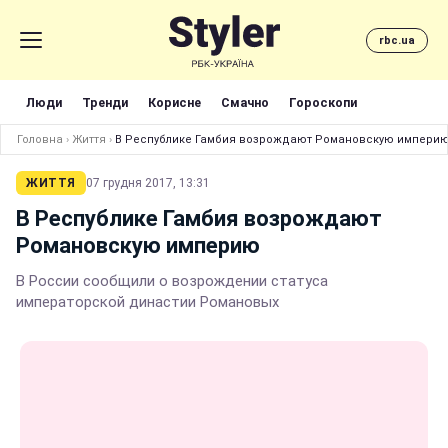
rbc.ua
Люди
Тренди
Корисне
Смачно
Гороскопи
Головна
›
Життя
›
В Республике Гамбия возрождают Романовскую импери
ЖИТТЯ
07 грудня 2017, 13:31
В Республике Гамбия возрождают
Романовскую империю
В России сообщили о возрождении статуса
императорской династии Романовых