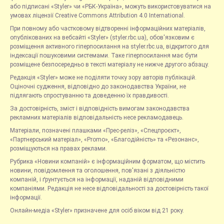
або підписані «Styler» чи «РБК-Україна», можуть використовуватися на
умовах ліцензії Creative Commons Attribution 4.0 International.
При повному або частковому відтворенні інформаційних матеріалів,
опублікованих на вебсайті «Styler» (styler.rbc.ua), обов'язковим є
розміщення активного гіперпосилання на styler.rbc.ua, відкритого для
індексації пошуковими системами. Таке гіперпосилання має бути
розміщене безпосередньо в тексті матеріалу не нижче другого абзацу.
Редакція «Styler» може не поділяти точку зору авторів публікацій.
Оціночні судження, відповідно до законодавства України, не
підлягають спростуванню та доведенню їх правдивості.
За достовірність, зміст і відповідність вимогам законодавства
рекламних матеріалів відповідальність несе рекламодавець.
Матеріали, позначені плашками «Прес-реліз», «Спецпроєкт»,
«Партнерський матеріал», «Promo», «Благодійність» та «Резонанс»,
розміщуються на правах реклами.
Рубрика «Новини компаній» є інформаційним форматом, що містить
новини, повідомлення та оголошення, пов'язані з діяльністю
компаній, і ґрунтується на інформації, наданій відповідними
компаніями. Редакція не несе відповідальності за достовірність такої
інформації.
Онлайн-медіа «Styler» призначене для осіб віком від 21 року.