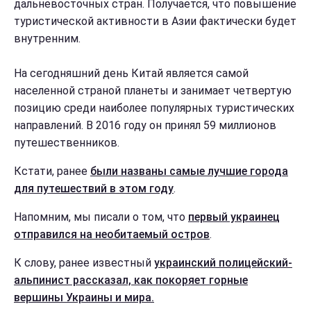
дальневосточных стран. Получается, что повышение
туристической активности в Азии фактически будет
внутренним.
На сегодняшний день Китай является самой
населенной страной планеты и занимает четвертую
позицию среди наиболее популярных туристических
направлений. В 2016 году он принял 59 миллионов
путешественников.
Кстати, ранее
были названы самые лучшие города
для путешествий в этом году
.
Напомним, мы писали о том, что
первый украинец
отправился на необитаемый остров
.
К слову, ранее известный
украинский полицейский-
альпинист рассказал, как покоряет горные
вершины Украины и мира.