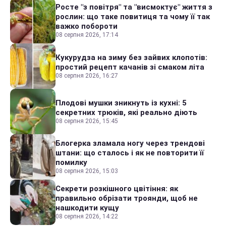
Росте "з повітря" та "висмоктує" життя з
рослин: що таке повитиця та чому її так
важко побороти
08 серпня 2026, 17:14
Кукурудза на зиму без зайвих клопотів:
простий рецепт качанів зі смаком літа
08 серпня 2026, 16:27
Плодові мушки зникнуть із кухні: 5
секретних трюків, які реально діють
08 серпня 2026, 15:45
Блогерка зламала ногу через трендові
штани: що сталось і як не повторити її
помилку
08 серпня 2026, 15:03
Секрети розкішного цвітіння: як
правильно обрізати троянди, щоб не
нашкодити кущу
08 серпня 2026, 14:22