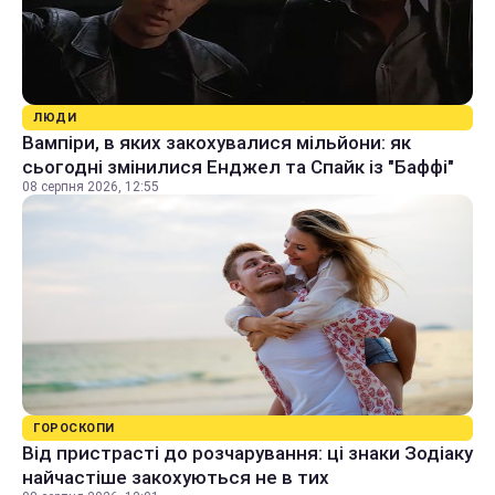
ЛЮДИ
Вампіри, в яких закохувалися мільйони: як
сьогодні змінилися Енджел та Спайк із "Баффі"
08 серпня 2026, 12:55
ГОРОСКОПИ
Від пристрасті до розчарування: ці знаки Зодіаку
найчастіше закохуються не в тих