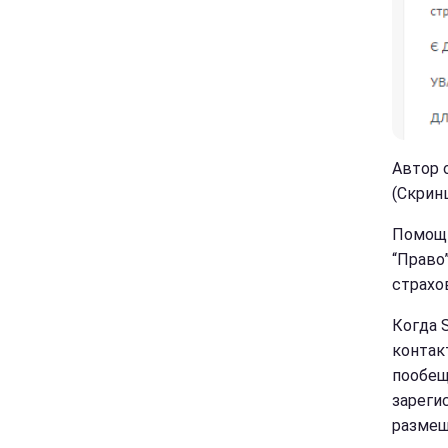
Автор 
(Скрин
Помощь
“Право
страхо
Когда 
контакт
пообещ
зарегис
размещ