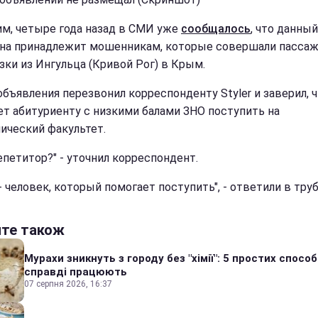
м, четыре года назад в СМИ уже
сообщалось
, что данны
на принадлежит мошенникам, которые совершали пасса
зки из Ингульца (Кривой Рог) в Крым.
объявления перезвонил корреспонденту Styler и заверил, 
т абитуриенту с низкими балами ЗНО поступить на
ический факультет.
епетитор?" - уточнил корреспондент.
 - человек, который помогает поступить", - ответили в труб
йте також
Мурахи зникнуть з городу без "хімії": 5 простих способі
справді працюють
07 серпня 2026, 16:37