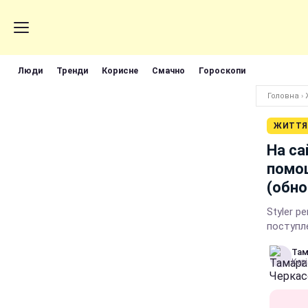
Люди
Тренди
Корисне
Смачно
Гороскопи
Головна
›
ЖИТТЯ
На са
помощ
(обно
Styler 
поступл
Там
Кері