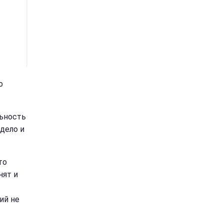
о
льность
дело и
то
нят и
ий не