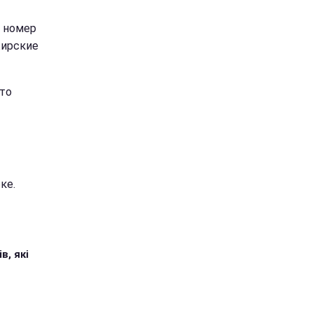
й номер
жирские
что
ке.
в, які