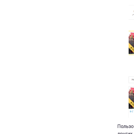
Пользо
других