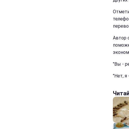
Отмети
телефо
перево
Автор 
поможе
эконом
"Вы - р
"Нет, я
Чита