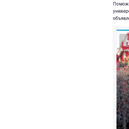
Поможе
универ
объявл