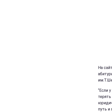
На сай
абитур
им.Т.Ш
“Если у
терять
юридич
путь и