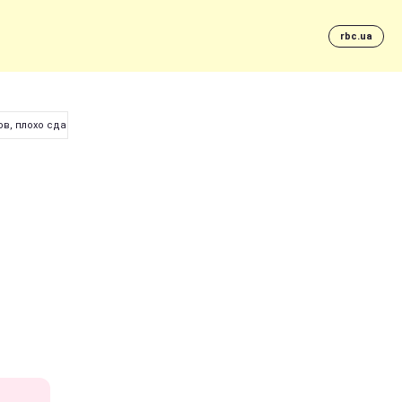
rbc.ua
в, плохо сдавших ВНО (обновлено)