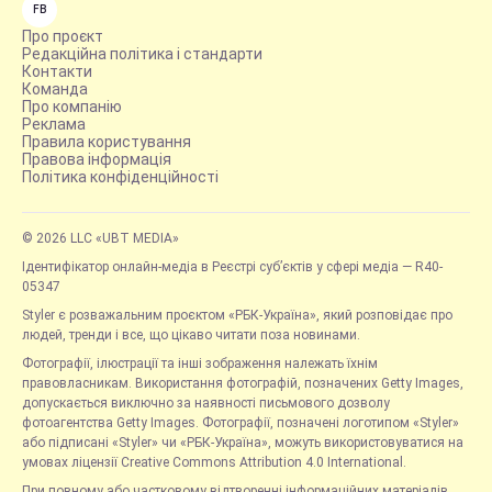
FB
Про проєкт
Редакційна політика і стандарти
Контакти
Команда
Про компанію
Реклама
Правила користування
Правова інформація
Політика конфіденційності
© 2026 LLC «UBT MEDIA»
Ідентифікатор онлайн-медіа в Реєстрі суб’єктів у сфері медіа — R40-
05347
Styler є розважальним проєктом «РБК-Україна», який розповідає про
людей, тренди і все, що цікаво читати поза новинами.
Фотографії, ілюстрації та інші зображення належать їхнім
правовласникам. Використання фотографій, позначених Getty Images,
допускається виключно за наявності письмового дозволу
фотоагентства Getty Images. Фотографії, позначені логотипом «Styler»
або підписані «Styler» чи «РБК-Україна», можуть використовуватися на
умовах ліцензії Creative Commons Attribution 4.0 International.
При повному або частковому відтворенні інформаційних матеріалів,