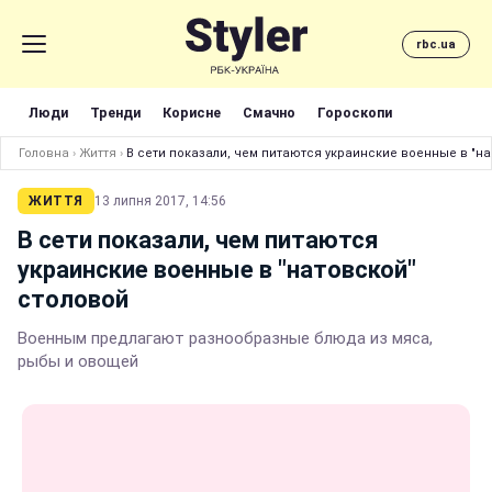
rbc.ua
Люди
Тренди
Корисне
Смачно
Гороскопи
Головна
›
Життя
›
В сети показали, чем питаются украинские военные в "н
ЖИТТЯ
13 липня 2017, 14:56
В сети показали, чем питаются
украинские военные в "натовской"
столовой
Военным предлагают разнообразные блюда из мяса,
рыбы и овощей