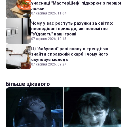
учасниці "МастерШеф" підкорює з першої
ложки
07 серпня 2026, 11:04
Чому у вас ростуть рахунки за світло:
несподівані прилади, які непомітно
"з'їдають" ваші гроші
07 серпня 2026, 10:15
Ці "бабусині" речі знову в тренді: як
знайти справжній скарб і чому його
скуповує молодь
07 серпня 2026, 09:27
Більше цікавого