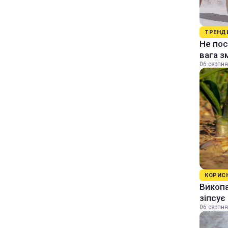
ТРЕНД
Не пос
вага з
06 серпня
КОРИС
Викопа
зіпсує
06 серпня