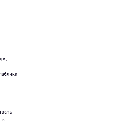
ря,
паблика
ывать
 в