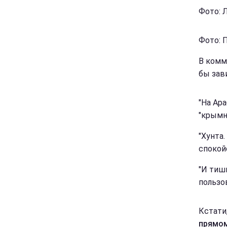
Фото: Л
Фото: 
В комм
бы зав
"На Ар
"крымн
"Хунта
спокойс
"И тиши
пользо
Кстати
прямом