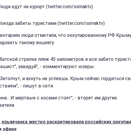
юди едут на курорт (twitter.com/osmaktv)
Поезда забиты туристами (twitter.com/osmaktv)
ентариях люди отметили, что оккупированному РФ Крыму
идовать такому аншлагу.
абатской стрелке пляж 45 километров и все забито турист
ашист", завидуй", - комментируют юзеры.
. Затопчут, и ахнуть не успеешь. Крым сейчас гордиться с
твием", - пишут в сети.
на... И мертвые с косами стоят", - вторят им другие
ватели.
,
крымчанка жестко раскритиковала российских оккупан
 эфире
.