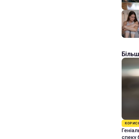
Більш
КОРИС
Геніал
спеку 