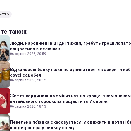
йство
йте також
Люди, народжені в ці дні тижня, гребуть гроші лопато
пощастило з пелюшок
06 серпня 2026, 20:59
Відкриваєш банку і вже не зупинитися: як закрити каб
соусі сацебелі
06 серпня 2026, 20:12
Життя кардинально зміниться на краще: яким знакам
китайського гороскопа пощастить 7 серпня
06 серпня 2026, 18:13
Пекельна поїздка скасовується: як вижити в потязі б
кондиціонера у сильну спеку