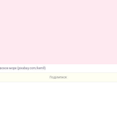
вское море (pixabay.com/kemll)
Поділитися: