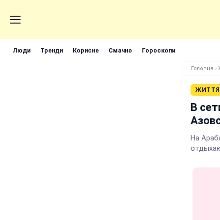
Люди
Тренди
Корисне
Смачно
Гороскопи
Головна
›
ЖИТТЯ
В сет
Азов
На Араб
отдыха