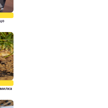
кщо
омилка