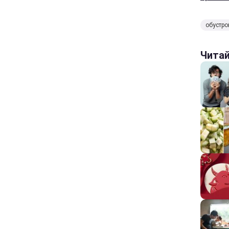
обустро
Чита