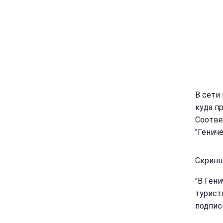
В сети
куда п
Соотве
"Генич
Скринш
"В Ген
туристы
подпис