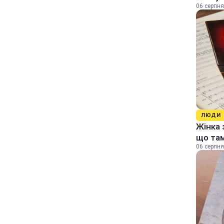
06 серпня
ЛЮДИ
Жінка 
що та
06 серпня