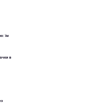
ю: їм
ачки в
ез