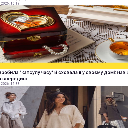
 2026, 16:19
зробила "капсулу часу" й сховала її у своєму домі: наві
м всередині
 2026, 15:33