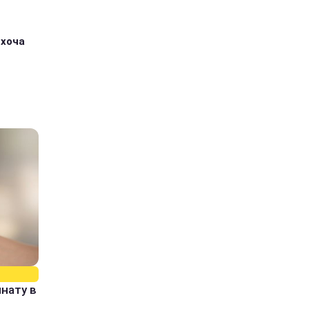
 хоча
нату в