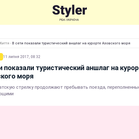
Життя
›
В сети показали туристический аншлаг на курорте Азовского моря
11 липня 2017, 08:32
и показали туристический аншлаг на куро
ского моря
атскую стрелку продолжают пребывать поезда, переполненны
ющими