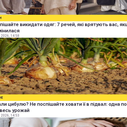
И
пішайте викидати одяг: 7 речей, які врятують вас, я
мінилася
 2026, 14:58
НЕ
ли цибулю? Не поспішайте ховати її в підвал: одна п
 весь урожай
 2026, 14:53