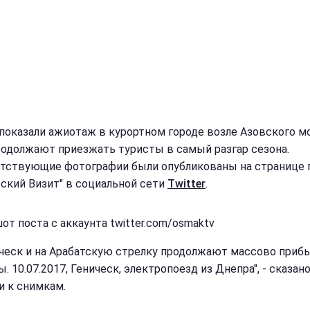
 показали ажиотаж в курортном городе возле Азовского мо
родолжают приезжать туристы в самый разгар сезона.
тствующие фотографии были опубликованы на странице 
еский Визит" в социальной сети
Twitter
.
от поста с аккаунта twitter.com/osmaktv
ическ и на Арабатскую стрелку продолжают массово приб
. 10.07.2017, Геническ, электропоезд из Днепра", - сказано
и к снимкам.