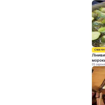
СМАЧН
Ліниви
морок
05 серпня