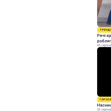
ТРЕНД
Речі к
роблят
05 серпня
ГОРОС
Наснил
05 серпня