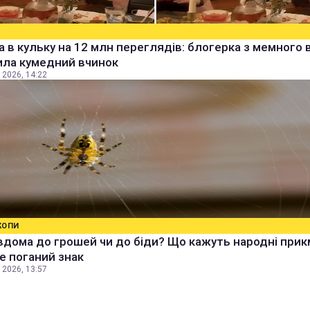
а в кульку на 12 млн переглядів: блогерка з мемного 
ила кумедний вчинок
 2026, 14:22
КОПИ
вдома до грошей чи до біди? Що кажуть народні прик
е поганий знак
 2026, 13:57