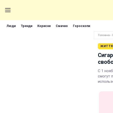
Люди
Тренди
Корисне
Смачно
Гороскопи
Головна
›
ЖИТТЯ
Сигар
своб
С 1 ноя
смогут п
использ