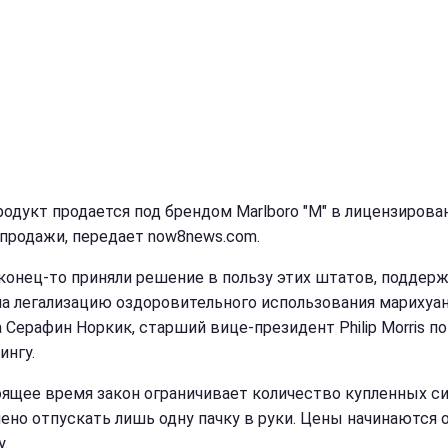
родукт продается под брендом Marlboro "M" в лицензиров
 продажи, передает now8news.com.
конец-то приняли решение в пользу этих штатов, поддерж
на легализацию оздоровительного использования марихуаны
 Серафин Норкик, старший вице-президент Philip Morris по
ингу.
оящее время закон ограничивает количество купленных си
ено отпускать лишь одну пачку в руки. Цены начинаются о
у.