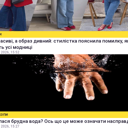
И
расиві, а образ дивний: стилістка пояснила помилку, я
ь усі модниці
 2026, 15:52
КОПИ
ася брудна вода? Ось що це може означати насправ
 2026, 15:27