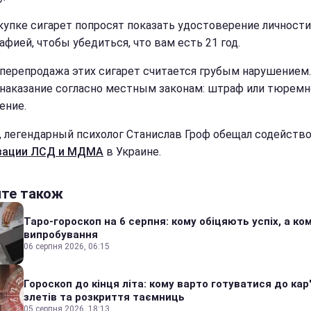
купке сигарет попросят показать удостоверение личности
афией, чтобы убедиться, что вам есть 21 год.
перепродажа этих сигарет считается грубым нарушением.
 наказание согласно местным законам: штраф или тюремн
ение.
, легендарный психолог Станислав Гроф обещал содейств
зации ЛСД и МДМА
в Украине.
йте також
Таро-гороскоп на 6 серпня: кому обіцяють успіх, а ком
випробування
06 серпня 2026, 06:15
Гороскоп до кінця літа: кому варто готуватися до кар
злетів та розкриття таємниць
05 серпня 2026, 18:13