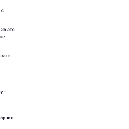
 с
 За это
ое
овать
у -
'єрних