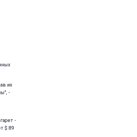
анных
ав их
", -
гарет -
т $ 89