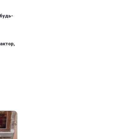
 будь-
 актор,