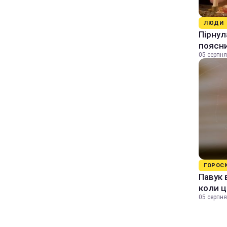
ЛЮДИ
Пірнул
поясн
05 серпня
ГОРОС
Павук 
коли ц
05 серпня