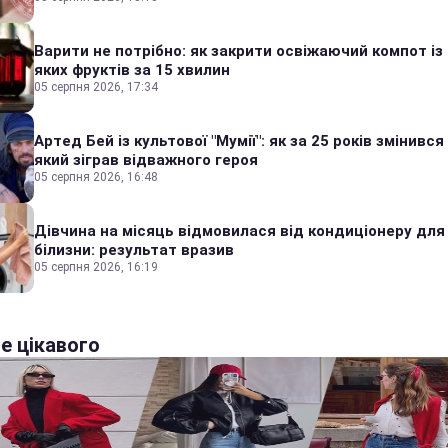
Варити не потрібно: як закрити освіжаючий компот із
яких фруктів за 15 хвилин
05 серпня 2026, 17:34
Артед Бей із культової "Мумії": як за 25 років змінився
який зіграв відважного героя
05 серпня 2026, 16:48
Дівчина на місяць відмовилася від кондиціонеру для
білизни: результат вразив
05 серпня 2026, 16:19
е цікавого