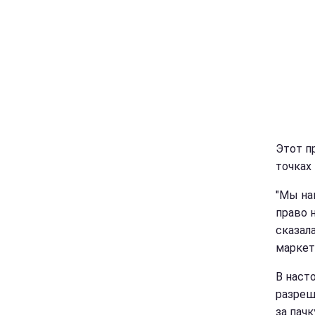
Этот п
точках
"Мы на
право 
сказала
маркет
В наст
разреш
за пачк