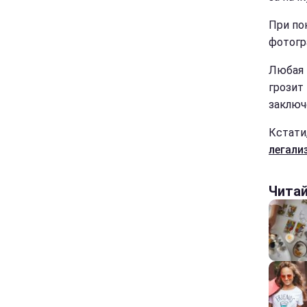
При по
фотогр
Любая 
грозит
заключ
Кстати
легали
Чита