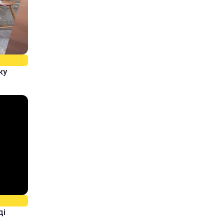
ку
ді