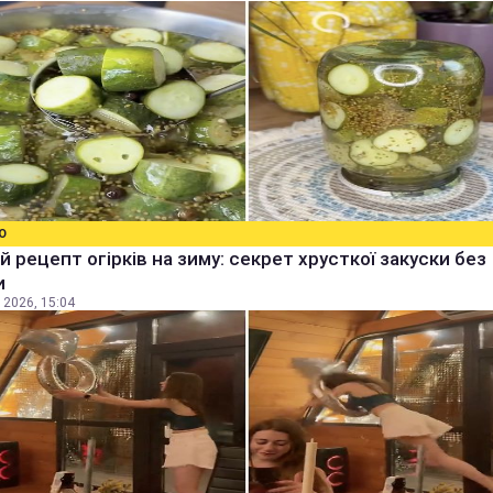
О
й рецепт огірків на зиму: секрет хрусткої закуски без
и
 2026, 15:04