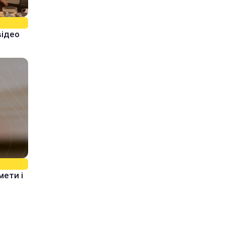
відео
мети і