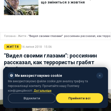
Головна
›
Життя
›
"Видел своими глазами": россиянин рассказал, как терр
ЖИТТЯ
16 липня 2018 · 15:06
"Видел своими глазами": россиянин
рассказал, как террористы грабят
Донбасс
🍪
Ми використовуємо cookie
✕
В сети показали, как террористы вывозили вещи
Ми використовуємо файли cookie для аналізу трафіку та
местных жителей
персоналізації контенту. Прочитайте нашу Політику
конфіденційності.
Детальніше
Відхилити
Прийняти всі