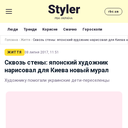
rbc.ua
Люди
Тренди
Корисне
Смачно
Гороскопи
Головна
›
Життя
›
Сквозь стены: японский художник нарисовал для Киева 
ЖИТТЯ
08 липня 2017, 11:51
Сквозь стены: японский художник
нарисовал для Киева новый мурал
Художнику помогали украинские дети-переселенцы