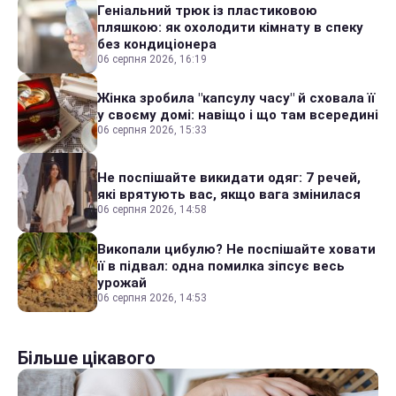
Геніальний трюк із пластиковою
пляшкою: як охолодити кімнату в спеку
без кондиціонера
06 серпня 2026, 16:19
Жінка зробила "капсулу часу" й сховала її
у своєму домі: навіщо і що там всередині
06 серпня 2026, 15:33
Не поспішайте викидати одяг: 7 речей,
які врятують вас, якщо вага змінилася
06 серпня 2026, 14:58
Викопали цибулю? Не поспішайте ховати
її в підвал: одна помилка зіпсує весь
урожай
06 серпня 2026, 14:53
Більше цікавого