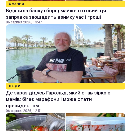
СМАЧНО
Відкрила банку і борщ майже готовий: ця
заправка заощадить взимку час і гроші
06 серпня 2026, 13:47
ЛЮДИ
Де зараз дідусь Гарольд, який став зіркою
мемів: бігає марафони і може стати
президентом
06 серпня 2026, 12:51