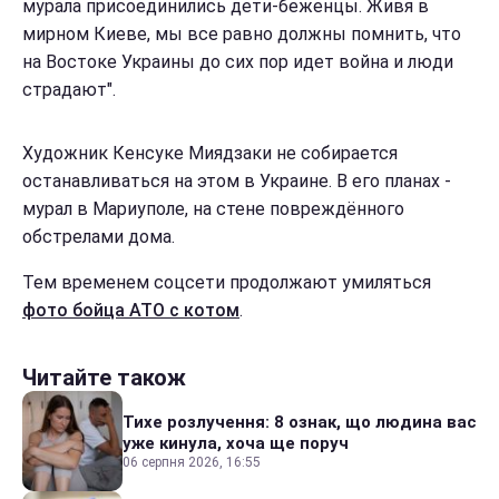
мурала присоединились дети-беженцы. Живя в
мирном Киеве, мы все равно должны помнить, что
на Востоке Украины до сих пор идет война и люди
страдают".
Художник Кенсуке Миядзаки не собирается
останавливаться на этом в Украине. В его планах -
мурал в Мариуполе, на стене повреждённого
обстрелами дома.
Тем временем соцсети продолжают умиляться
фото бойца АТО с котом
.
Читайте також
Тихе розлучення: 8 ознак, що людина вас
уже кинула, хоча ще поруч
06 серпня 2026, 16:55