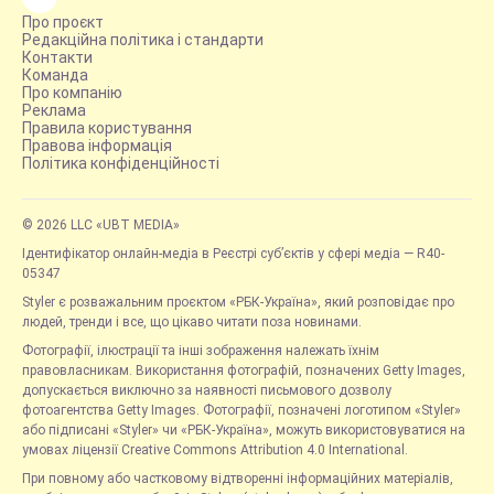
Про проєкт
Редакційна політика і стандарти
Контакти
Команда
Про компанію
Реклама
Правила користування
Правова інформація
Політика конфіденційності
© 2026 LLC «UBT MEDIA»
Ідентифікатор онлайн-медіа в Реєстрі суб’єктів у сфері медіа — R40-
05347
Styler є розважальним проєктом «РБК-Україна», який розповідає про
людей, тренди і все, що цікаво читати поза новинами.
Фотографії, ілюстрації та інші зображення належать їхнім
правовласникам. Використання фотографій, позначених Getty Images,
допускається виключно за наявності письмового дозволу
фотоагентства Getty Images. Фотографії, позначені логотипом «Styler»
або підписані «Styler» чи «РБК-Україна», можуть використовуватися на
умовах ліцензії Creative Commons Attribution 4.0 International.
При повному або частковому відтворенні інформаційних матеріалів,