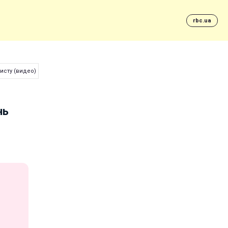
rbc.ua
исту (видео)
нь