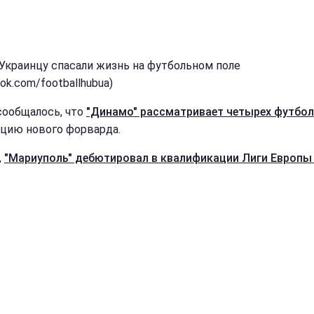
 Украинцу спасали жизнь на футбольном поле
ok.com/footballhubua)
сообщалось, что
"Динамо" рассматривает четырех футбо
ицию нового форварда.
,
"Мариуполь" дебютировал в квалификации Лиги Европы