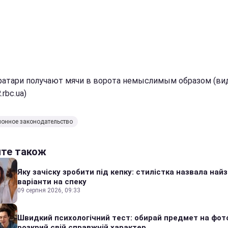
ратари получают мячи в ворота немыслимым образом (ви
rbc.ua)
онное законодательство
йте також
Яку зачіску зробити під кепку: стилістка назвала найз
варіанти на спеку
09 серпня 2026, 09:33
Швидкий психологічний тест: обирай предмет на фото
розкрий свій справжній характер