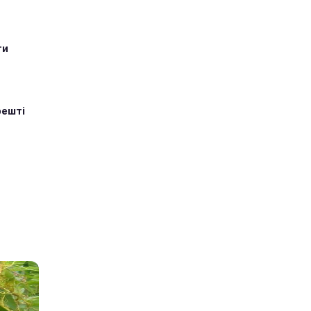
ти
решті