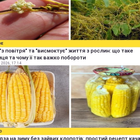
НЕ
"з повітря" та "висмоктує" життя з рослин: що таке
ця та чому її так важко побороти
 2026, 17:14
О
дза на зиму без зайвих клопотів: простий рецепт качан