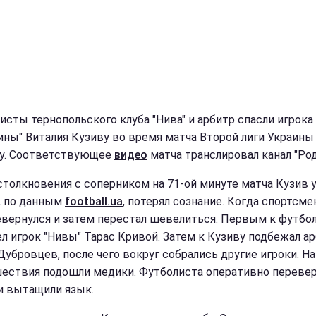
исты тернопольского клуба "Нива" и арбитр спасли игрока
ины" Виталия Кузиву во время матча Второй лиги Украины
у. Соответствующее
видео
матча транслировал канал "Род
столкновения с соперником на 71-ой минуте матча Кузив у
и, по данным
football.ua
, потерял сознание. Когда спортсмен
евернулся и затем перестал шевелиться. Первым к футбо
л игрок "Нивы" Тарас Кривой. Затем к Кузиву подбежал а
Дубровцев, после чего вокруг собрались другие игроки. Н
ествия подошли медики. Футболиста оперативно переве
 и вытащили язык.