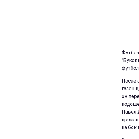
Футбол
"Буков
футбол
После 
газон 
он пер
подоше
Павел 
происш
на бок