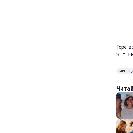
Горе-в
STYLER.
миграци
Чита