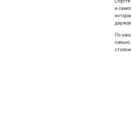
Спустя
и само
котора
держалс
По как
сильно
столкн