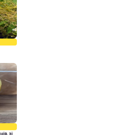
ів зі