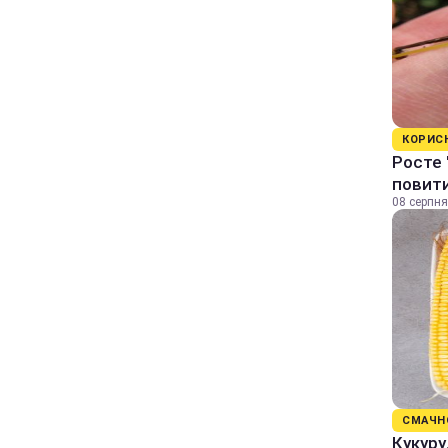
КОРИС
Росте 
повити
08 серпня
СМАЧН
Кукуру