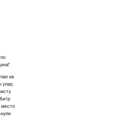
 по
ина".
пал на
 упал,
листу
рбитр
а место
рнули