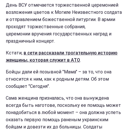
День ВСУ отмечается торжественной церемонией
возложения цветов к Могиле Неизвестного солдата
и отправлением божественной литургии. В армии
проходят торжественные собрания,
церемонии вручения государственных наград и
праздничный концерт.
Кстати,
в сети рассказали трогательную историю
женщины, которая служит в АТО
.
Бойцы дали ей позывной "Мама" – за то, что она
относится к ним, как к родным детям. Об этом
сообщает "Сегодня".
Сама женщина призналась, что она вынуждена
всегда быть наготове, поскольку ее помощь может
понадобиться в любой момент – она должна успеть
оказать первую помощь раненым украинским
бойцам и довезти их до больницы. Солдаты