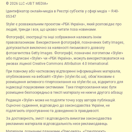
© 2026 LLC «UBT MEDIA»
Ідентифікатор онлайн-медіа в Реєстрі суб’єктів у сфері медіа — R40-
05347
Styler є розважальним проєктом «РБК-Україна», який розповідає про
людей, тренди і все, що цікаво читати поза новинами.
Фотографії, ілюстрації та інші зображення належать їхнім
правовласникам. Використання фотографій, позначених Getty Images,
допускається виключно за наявності письмового дозволу
фотоагентства Getty Images. Фотографії, позначені логотипом «Styler»
або підписані «Styler» чи «РБК-Україна», можуть використовуватися на
умовах ліцензії Creative Commons Attribution 4.0 International.
При повному або частковому відтворенні інформаційних матеріалів,
опублікованих на вебсайті «Styler» (styler.rbc.ua), обов'язковим є
розміщення активного гіперпосилання на styler.rbc.ua, відкритого для
індексації пошуковими системами. Таке гіперпосилання має бути
розміщене безпосередньо в тексті матеріалу не нижче другого абзацу.
Редакція «Styler» може не поділяти точку зору авторів публікацій.
Оціночні судження, відповідно до законодавства України, не
підлягають спростуванню та доведенню їх правдивості.
За достовірність, зміст і відповідність вимогам законодавства
рекламних матеріалів відповідальність несе рекламодавець.
Матеріали, позначені плашками «Прес-реліз», «Спецпроєкт»,