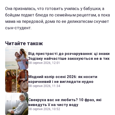
Она призналась, что готовить училась у бабушки, а
бойцам подает блюда по семейным рецептам, а пока
мама на передовой, дома по ее деликатесам скучает
сын-студент.
Читайте також
Від пристрасті до розчарування: ці знаки
Зодіаку найчастіше закохуються не в тих
08 серпня 2026, 12:01
Модний колір осені 2026: як носити
коричневий і не виглядати нудно
08 серпня 2026, 11:34
Свекруха вас не любить? 10 фраз, які
виведуть її на чисту воду
08 серпня 2026, 10:52