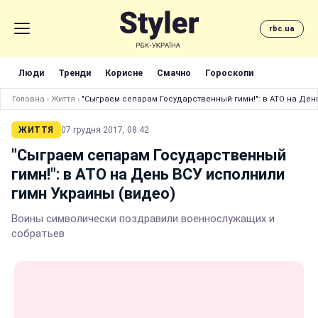
rbc.ua
Люди
Тренди
Корисне
Смачно
Гороскопи
Головна
›
Життя
›
"Сыграем сепарам Государственный гимн!": в АТО на Ден
ЖИТТЯ
07 грудня 2017, 08:42
"Сыграем сепарам Государственный
гимн!": в АТО на День ВСУ исполнили
гимн Украины (видео)
Воины символически поздравили военнослужащих и
собратьев