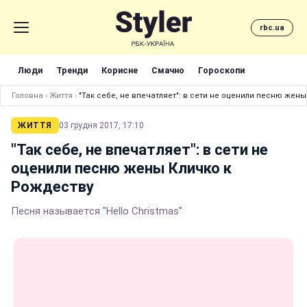
rbc.ua
Люди
Тренди
Корисне
Смачно
Гороскопи
Головна
›
Життя
›
"Так себе, не впечатляет": в сети не оценили песню жен
ЖИТТЯ
03 грудня 2017, 17:10
"Так себе, не впечатляет": в сети не
оценили песню жены Кличко к
Рождеству
Песня называется "Hello Christmas"