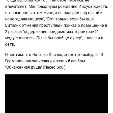
тогда было бы круто", "Так себе песенка, не
впечатляет, Мы празднуем рождение Иисуса Христа,
вот главное в этом мире, а не подарки под елкой и
новогодняя мишура", "Вот только если бы еще
Виталик отменил преступный приказ о повышение в
2 раза за "содержание придомовых территорий"
мзду с киевлян. Было бы вообще супер", - писали в
сети.
Отметим, что Наталья Кличко, живет в Гамбурге. В
Германии она записала джазовый альбом
"Обнаженная душа" (Naked Soul).