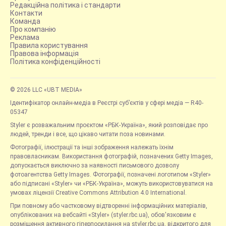
Редакційна політика і стандарти
Контакти
Команда
Про компанію
Реклама
Правила користування
Правова інформація
Політика конфіденційності
© 2026 LLC «UBT MEDIA»
Ідентифікатор онлайн-медіа в Реєстрі суб’єктів у сфері медіа — R40-
05347
Styler є розважальним проєктом «РБК-Україна», який розповідає про
людей, тренди і все, що цікаво читати поза новинами.
Фотографії, ілюстрації та інші зображення належать їхнім
правовласникам. Використання фотографій, позначених Getty Images,
допускається виключно за наявності письмового дозволу
фотоагентства Getty Images. Фотографії, позначені логотипом «Styler»
або підписані «Styler» чи «РБК-Україна», можуть використовуватися на
умовах ліцензії Creative Commons Attribution 4.0 International.
При повному або частковому відтворенні інформаційних матеріалів,
опублікованих на вебсайті «Styler» (styler.rbc.ua), обов'язковим є
розміщення активного гіперпосилання на styler.rbc.ua, відкритого для