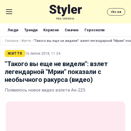
rbc.ua
Люди
Тренди
Корисне
Смачно
Гороскопи
Головна
›
Життя
›
"Такого вы еще не видели": взлет легендарной "Мрии" по
ЖИТТЯ
16 липня 2018, 11:24
"Такого вы еще не видели": взлет
легендарной "Мрии" показали с
необычного ракурса (видео)
Появилось новое видео взлета Ан-225