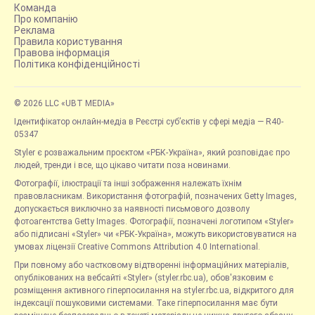
Команда
Про компанію
Реклама
Правила користування
Правова інформація
Політика конфіденційності
© 2026 LLC «UBT MEDIA»
Ідентифікатор онлайн-медіа в Реєстрі суб’єктів у сфері медіа — R40-
05347
Styler є розважальним проєктом «РБК-Україна», який розповідає про
людей, тренди і все, що цікаво читати поза новинами.
Фотографії, ілюстрації та інші зображення належать їхнім
правовласникам. Використання фотографій, позначених Getty Images,
допускається виключно за наявності письмового дозволу
фотоагентства Getty Images. Фотографії, позначені логотипом «Styler»
або підписані «Styler» чи «РБК-Україна», можуть використовуватися на
умовах ліцензії Creative Commons Attribution 4.0 International.
При повному або частковому відтворенні інформаційних матеріалів,
опублікованих на вебсайті «Styler» (styler.rbc.ua), обов'язковим є
розміщення активного гіперпосилання на styler.rbc.ua, відкритого для
індексації пошуковими системами. Таке гіперпосилання має бути