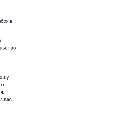
абря в
о
ульство
т
рошу
сто
я,
л вас,