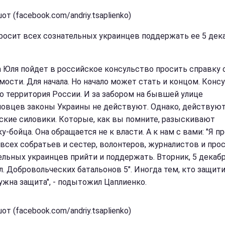
т (facebook.com/andriy.tsaplienko)
росит всех сознательных украинцев поддержать ее 5 дек
а Юля пойдет в российское консульство просить справку 
мости. Для начала. Но начало может стать и концом. Конс
то территория России. И за забором на бывшей улице
овцев законы Украины не действуют. Однако, действую
ские силовики. Которые, как вы помните, разыскивают
-бойца. Она обращается не к власти. А к нам с вами: "Я п
 всех собратьев и сестер, волонтеров, журналистов и про
ельных украинцев прийти и поддержать. Вторник, 5 декабр
ул. Добровольческих батальонов 5". Иногда тем, кто защити
ужна защита", - подытожил Цаплиенко.
т (facebook.com/andriy.tsaplienko)