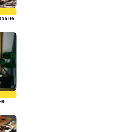
ава не
не