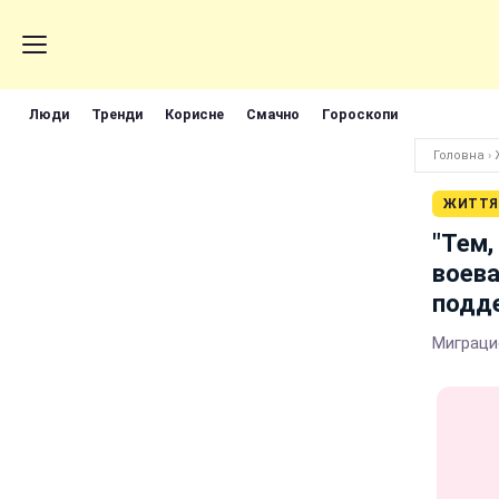
Люди
Тренди
Корисне
Смачно
Гороскопи
Головна
›
ЖИТТЯ
"Тем,
воева
подд
Миграци