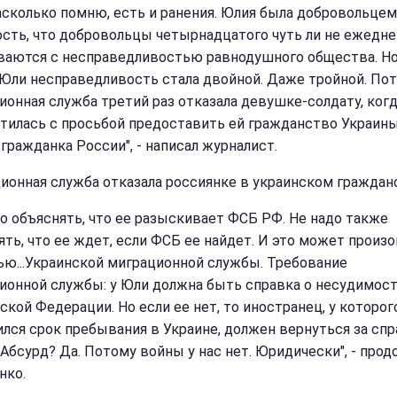
насколько помню, есть и ранения. Юлия была добровольцем
ость, что добровольцы четырнадцатого чуть ли не ежедн
ваются с несправедливостью равнодушного общества. Но
 Юли несправедливость стала двойной. Даже тройной. По
ионная служба третий раз отказала девушке-солдату, ког
атилась с просьбой предоставить ей гражданство Украины
 гражданка России", - написал журналист.
ионная служба отказала россиянке в украинском граждан
до объяснять, что ее разыскивает ФСБ РФ. Не надо также
ять, что ее ждет, если ФСБ ее найдет. И это может произо
ю...Украинской миграционной службы. Требование
ионной службы: у Юли должна быть справка о несудимост
ской Федерации. Но если ее нет, то иностранец, у которог
ился срок пребывания в Украине, должен вернуться за сп
 Абсурд? Да. Потому войны у нас нет. Юридически", - про
нко.