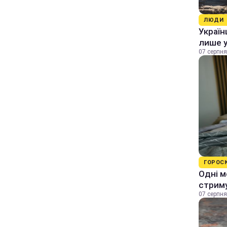
ЛЮДИ
Україн
лише у
07 серпня
ГОРОС
Одні м
стрим
07 серпня