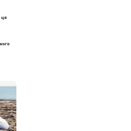
 ця
тного