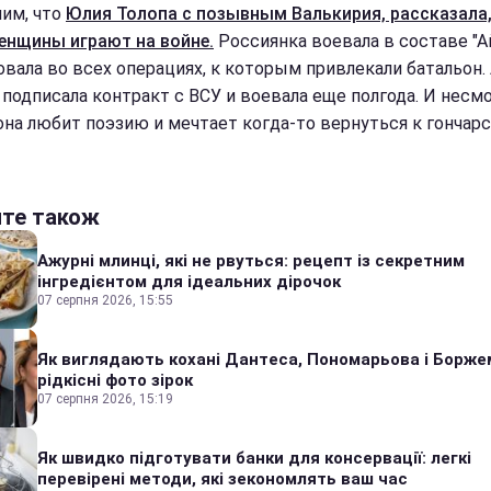
им, что
Юлия Толопа с позывным Валькирия, рассказала
енщины играют на войне.
Россиянка воевала в составе "Ай
овала во всех операциях, к которым привлекали батальон. 
 подписала контракт с ВСУ и воевала еще полгода. И несм
 она любит поэзию и мечтает когда-то вернуться к гончарс
йте також
Ажурні млинці, які не рвуться: рецепт із секретним
інгредієнтом для ідеальних дірочок
07 серпня 2026, 15:55
Як виглядають кохані Дантеса, Пономарьова і Борже
рідкісні фото зірок
07 серпня 2026, 15:19
Як швидко підготувати банки для консервації: легкі
перевірені методи, які зекономлять ваш час