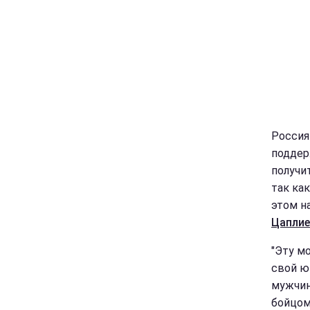
Россия
поддер
получи
так ка
этом н
Цаплие
"Эту м
свой ю
мужчин
бойцом