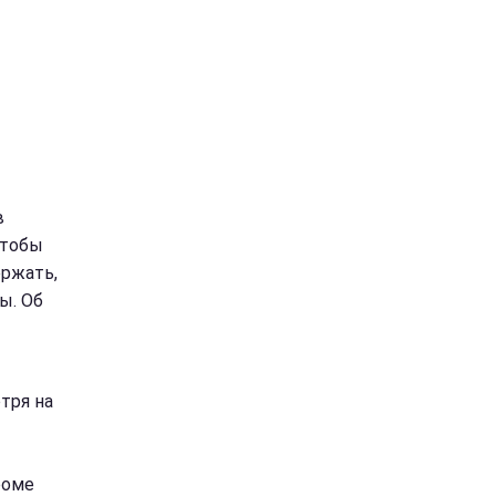
в
чтобы
ержать,
ы. Об
тря на
роме