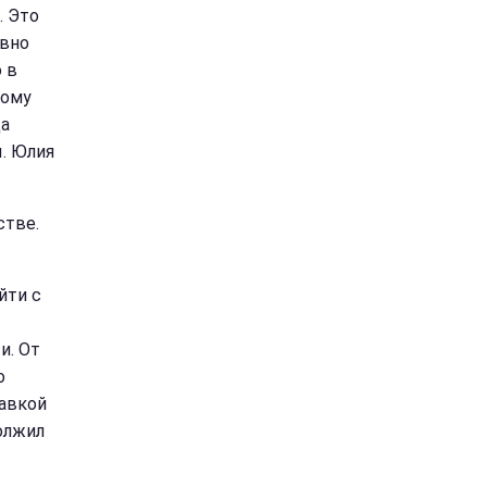
. Это
евно
 в
тому
да
. Юлия
стве.
йти с
и. От
о
равкой
должил