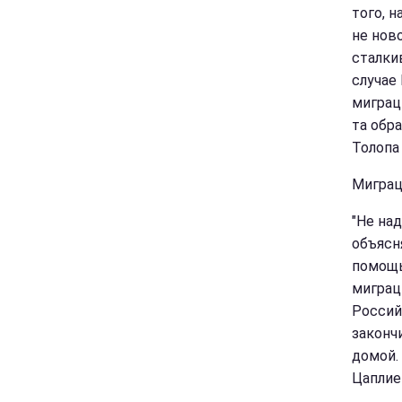
того, 
не нов
сталки
случае
миграц
та обр
Толопа
Миграц
"Не на
объясн
помощь
миграц
Россий
законч
домой.
Цаплие