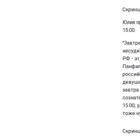
Скриншо
Юлия п
15:00.
"Завтр
несуди
РФ - э
Панфил
россий
девушку
завтра
сознат
15.00, 
тоже н
Скриншо