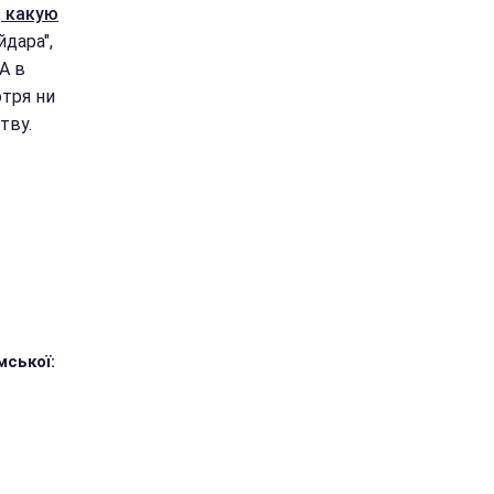
, какую
дара",
А в
отря ни
тву.
мської: