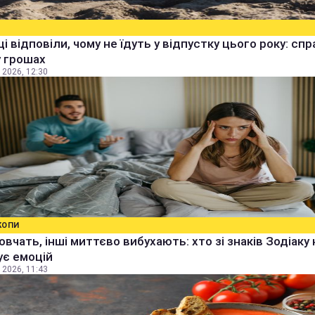
ці відповіли, чому не їдуть у відпустку цього року: спр
 грошах
 2026, 12:30
КОПИ
овчать, інші миттєво вибухають: хто зі знаків Зодіаку 
ує емоцій
 2026, 11:43