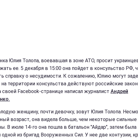
нка Юлия Толопа, воевавшая в зоне АТО, просит украинце
жать ее. 5 декабря в 15:00 она пойдет в консульство РФ, 
ть справку о несудимости. К сожалению, Юлию могут зад
к на территории консульства действуют российские закон
а своей Facebook-странице написал журналист
Андрей
нко.
олодую женщину, почти девочку, зовут Юлия Толопа. Несмо
ный возраст, она видела больше, чем некоторые сильные
ы. В июле 14-го она пошла в батальон "Айдар", затем была
 одной из бригад Вооруженных Сил. У нее две контузии, к