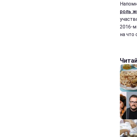
Напомн
роль ж
участв
2016-м
на что
Чита