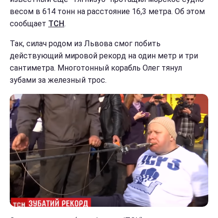
весом в 614 тонн на расстояние 16,3 метра. Об этом
сообщает
ТСН
.
Так, силач родом из Львова смог побить
действующий мировой рекорд на один метр и три
сантиметра. Многотонный корабль Олег тянул
зубами за железный трос.