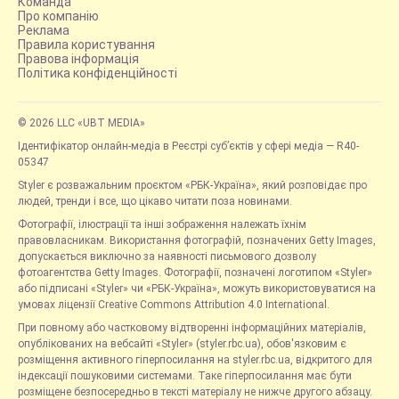
Команда
Про компанію
Реклама
Правила користування
Правова інформація
Політика конфіденційності
© 2026 LLC «UBT MEDIA»
Ідентифікатор онлайн-медіа в Реєстрі суб’єктів у сфері медіа — R40-
05347
Styler є розважальним проєктом «РБК-Україна», який розповідає про
людей, тренди і все, що цікаво читати поза новинами.
Фотографії, ілюстрації та інші зображення належать їхнім
правовласникам. Використання фотографій, позначених Getty Images,
допускається виключно за наявності письмового дозволу
фотоагентства Getty Images. Фотографії, позначені логотипом «Styler»
або підписані «Styler» чи «РБК-Україна», можуть використовуватися на
умовах ліцензії Creative Commons Attribution 4.0 International.
При повному або частковому відтворенні інформаційних матеріалів,
опублікованих на вебсайті «Styler» (styler.rbc.ua), обов'язковим є
розміщення активного гіперпосилання на styler.rbc.ua, відкритого для
індексації пошуковими системами. Таке гіперпосилання має бути
розміщене безпосередньо в тексті матеріалу не нижче другого абзацу.