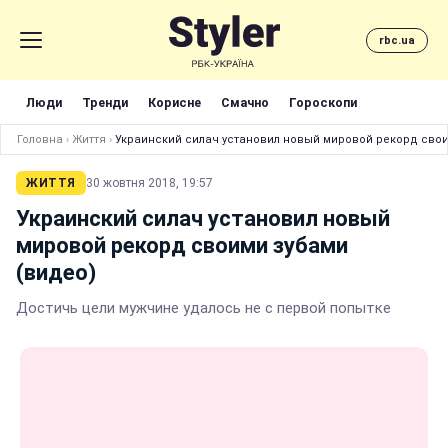
rbc.ua
Люди
Тренди
Корисне
Смачно
Гороскопи
Головна
›
Життя
›
Украинский силач установил новый мировой рекорд свои
ЖИТТЯ
30 жовтня 2018, 19:57
Украинский силач установил новый
мировой рекорд своими зубами
(видео)
Достичь цели мужчине удалось не с первой попытке