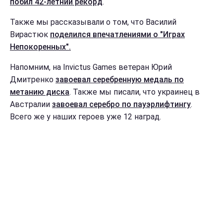
побил 42-летний рекорд
.
Также мы рассказывали о том, что Василий
Вирастюк
поделился впечатлениями о "Играх
Непокоренных".
Напомним, на Invictus Games ветеран Юрий
Дмитренко
завоевал серебренную медаль по
метанию диска
. Также мы писали, что украинец в
Австралии
завоевал серебро по пауэрлифтингу
.
Всего же у наших героев уже 12 наград.