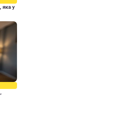
 яка у
,