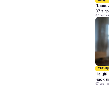
ЛЮДИ
Плакси
37 зіг
07 серпня
ТРЕНД
На цій
наскіл
07 серпня