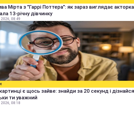
ва Мірта з "Гаррі Поттера": як зараз виглядає акторка,
рала 13-річну дівчинку
 2026, 08:49
И
 картинці є щось зайве: знайди за 20 секунд і дізнайся
ьки ти уважний
 2026, 08:18