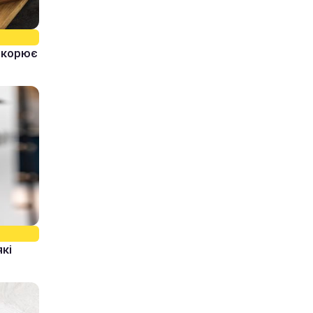
ідкорює
які