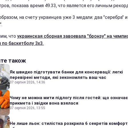
тров, показав время 49.33, что является его личным рекор
бразом, на счету украинцев уже 3 медали: два "серебра" и
".
им, что
украинская сборная завоевала "бронзу" на чемпи
 по баскетболу 3х3.
йте також
Як швидко підготувати банки для консервації: легкі
перевірені методи, які зекономлять ваш час
07 серпня 2026, 14:36
Чому не можна мити підлогу після гостей: що означає
прикмета і звідки вона взялася
07 серпня 2026, 13:55
Не лише льон: стилістка розкрила 6 секретів комфор