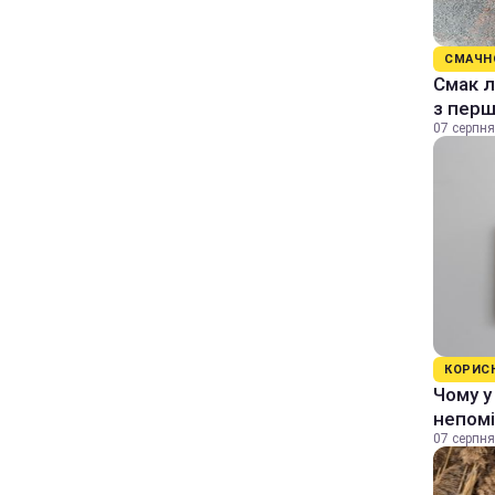
СМАЧН
Смак л
з перш
07 серпня
КОРИС
Чому у
непомі
07 серпня