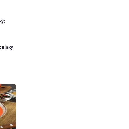
ку:
одіаку