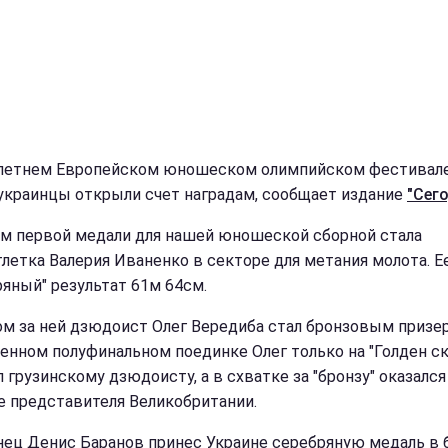
 летнем Европейском юношеском олимпийском фестивал
украинцы открыли счет наградам, сообщает издание
"Сег
м первой медали для нашей юношеской сборной стала
тлетка Валерия Иваненко в секторе для метания молота. Е
ряный" результат 61м 64см.
ом за ней дзюдоист Олег Вередиба стал бронзовым призер
енном полуфинальном поединке Олег только на "Голден ск
 грузинскому дзюдоисту, а в схватке за "бронзу" оказался
е представителя Великобритании.
нец Денис Баранов принес Украине серебряную медаль в б