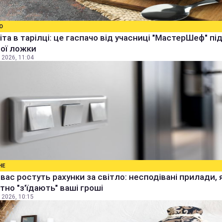
О
іта в тарілці: це гаспачо від учасниці "МастерШеф" п
ої ложки
 2026, 11:04
НЕ
 вас ростуть рахунки за світло: несподівані прилади, 
тно "з'їдають" ваші гроші
 2026, 10:15