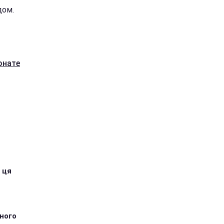
дом.
онате
 ця
тного