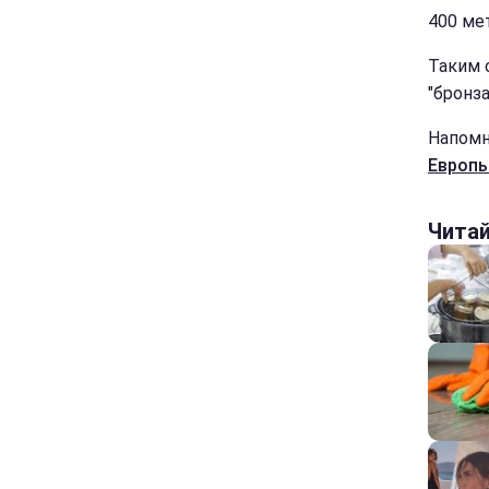
400 ме
Таким о
"бронза
Напомн
Европы
Чита