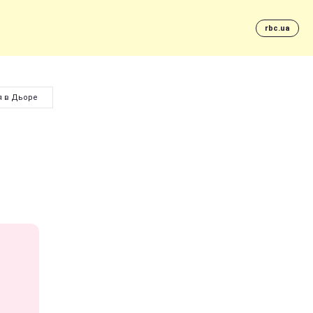
rbc.ua
я в Дьоре