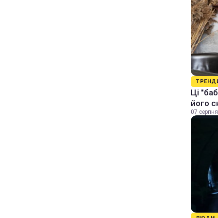
ТРЕНД
Ці "ба
його с
07 серпня