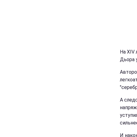
На XIV
Дьора 
Авторо
легкоа
"сереб
А след
напряж
уступил
сильне
И нако