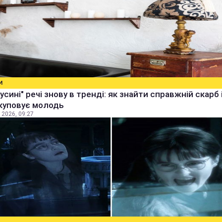
И
бусині" речі знову в тренді: як знайти справжній скарб 
куповує молодь
 2026, 09:27