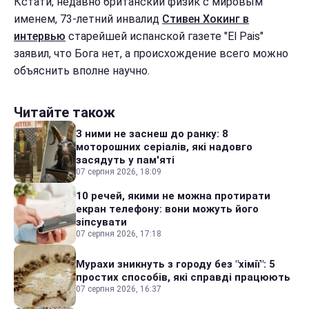
Кстати, недавно британский физик с мировым
именем, 73-летний инвалид
Стивен Хокинг в
интервью
старейшей испанской газете "El Pais"
заявил, что Бога нет, а происхождение всего можно
объяснить вполне научно.
Читайте також
З ними не заснеш до ранку: 8
моторошних серіалів, які надовго
засядуть у пам'яті
07 серпня 2026, 18:09
10 речей, якими не можна протирати
екран телефону: вони можуть його
зіпсувати
07 серпня 2026, 17:18
Мурахи зникнуть з городу без "хімії": 5
простих способів, які справді працюють
07 серпня 2026, 16:37