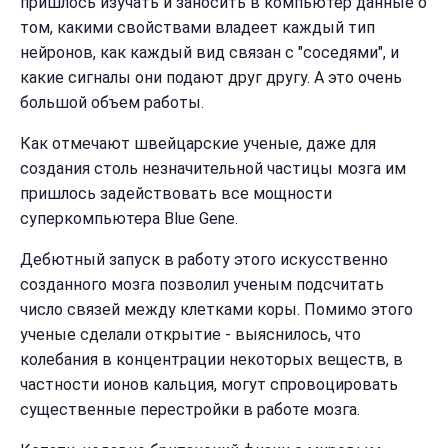
пришлось изучать и заносить в компьютер данные о
том, какими свойствами владеет каждый тип
нейронов, как каждый вид связан с "соседями", и
какие сигналы они подают друг другу. А это очень
большой объем работы.
Как отмечают швейцарские ученые, даже для
создания столь незначительной частицы мозга им
пришлось задействовать все мощности
суперкомпьютера Blue Gene.
Дебютный запуск в работу этого искусственно
созданного мозга позволил ученым подсчитать
число связей между клетками коры. Помимо этого
ученые сделали открытие - выяснилось, что
колебания в концентрации некоторых веществ, в
частности ионов кальция, могут спровоцировать
существенные перестройки в работе мозга.