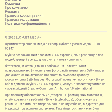
Команда
Про компанію
Реклама
Правила користування
Правова інформація
Політика конфіденційності
© 2026 LLC «UBT MEDIA»
Ідентифікатор онлайн-медіа в Реєстрі суб’єктів у сфері медіа — R40-
05347
Styler є розважальним проєктом «РБК-Україна», який розповідає про
людей, тренди і все, що цікаво читати поза новинами.
Фотографії, ілюстрації та інші зображення належать їхнім
правовласникам. Використання фотографій, позначених Getty Images,
допускається виключно за наявності письмового дозволу
фотоагентства Getty Images. Фотографії, позначені логотипом «Styler»
або підписані «Styler» чи «РБК-Україна», можуть використовуватися на
умовах ліцензії Creative Commons Attribution 4.0 International.
При повному або частковому відтворенні інформаційних матеріалів,
опублікованих на вебсайті «Styler» (styler.rbc.ua), обов'язковим є
розміщення активного гіперпосилання на styler.rbc.ua, відкритого для
індексації пошуковими системами. Таке гіперпосилання має бути