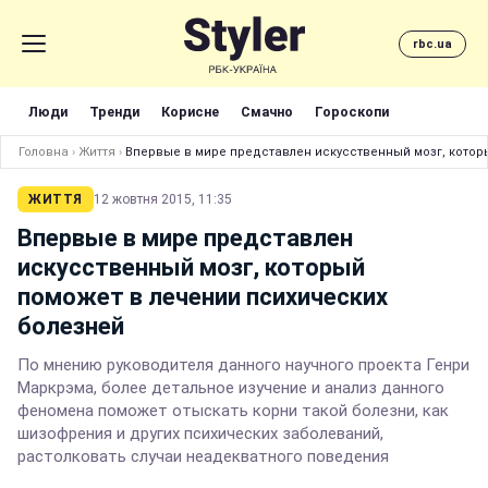
rbc.ua
Люди
Тренди
Корисне
Смачно
Гороскопи
Головна
›
Життя
›
Впервые в мире представлен искусственный мозг, котор
ЖИТТЯ
12 жовтня 2015, 11:35
Впервые в мире представлен
искусственный мозг, который
поможет в лечении психических
болезней
По мнению руководителя данного научного проекта Генри
Маркрэма, более детальное изучение и анализ данного
феномена поможет отыскать корни такой болезни, как
шизофрения и других психических заболеваний,
растолковать случаи неадекватного поведения