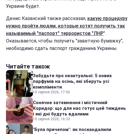
Украине будет.
Денис Казанский также рассказал,
какую процедуру
нужно пройти людям, которые хотят получить так
называемый "паспорт" террористов "ЛНР
".
Оказывается, чтобы получить "заветную бумажку",
необходимо сдать паспорт гражданина Украины.
Читайте також
Забудьте про неактуальні: 5 нових
парфумів на осінь, які зберуть усі
компліменти
10 серпня 2026, 17:06
Сонячне затемнення і містичний
Коридор: що для нас готує цей тиждень
і які дні будуть вдалими
10 серпня 2026, 16:33
"Була причепом": як поскандалили