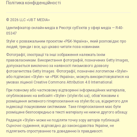
Політика конфіденційності
© 2026 LLC «UBT MEDIA»
Ідентифікатор онлайн-медіа в Реєстрі суб’єктів у сфері медіа — R40-
05347
Styler є розважальним проєктом «РБК-Україна», який розповідає про
людей, тренди і все, що цікаво читати поза новинами.
Фотографії, ілюстрації та інші зображення належать їхнім
правовласникам. Використання фотографій, позначених Getty Images,
допускається виключно за наявності письмового дозволу
фотоагентства Getty Images. Фотографії, позначені логотипом «Styler»
або підписані «Styler» чи «РБК-Україна», можуть використовуватися на
умовах ліцензії Creative Commons Attribution 4.0 International.
При повному або частковому відтворенні інформаційних матеріалів,
опублікованих на вебсайті «Styler» (styler.rbc.ua), обов'язковим є
розміщення активного гіперпосилання на styler.rbc.ua, відкритого для
індексації пошуковими системами. Таке гіперпосилання має бути
розміщене безпосередньо в тексті матеріалу не нижче другого абзацу.
Редакція «Styler» може не поділяти точку зору авторів публікацій.
Оціночні судження, відповідно до законодавства України, не
підлягають спростуванню та доведенню їх правдивості.