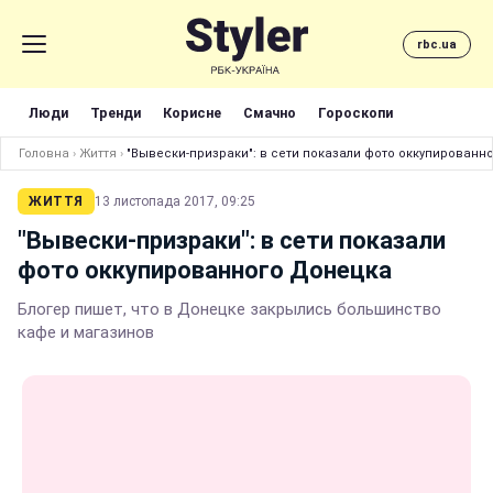
rbc.ua
Люди
Тренди
Корисне
Смачно
Гороскопи
Головна
›
Життя
›
"Вывески-призраки": в сети показали фото оккупированн
ЖИТТЯ
13 листопада 2017, 09:25
"Вывески-призраки": в сети показали
фото оккупированного Донецка
Блогер пишет, что в Донецке закрылись большинство
кафе и магазинов