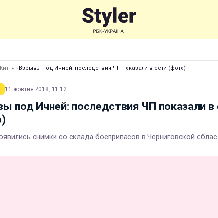
Життя
›
Взрывы под Ичней: последствия ЧП показали в сети (фото)
11 жовтня 2018, 11:12
ы под Ичней: последствия ЧП показали в 
)
появились снимки со склада боеприпасов в Черниговской облас