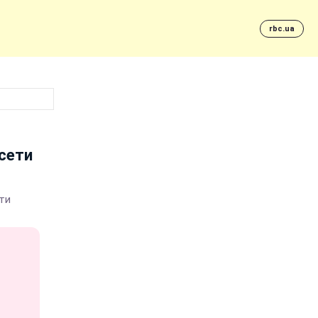
rbc.ua
сети
ти