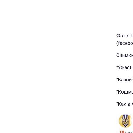
Фото: 
(facebo
Снимки
"Ужасн
"Какой 
"Кошма
"Как в 