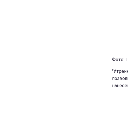
Фото: П
"Утрен
позвол
нанесен