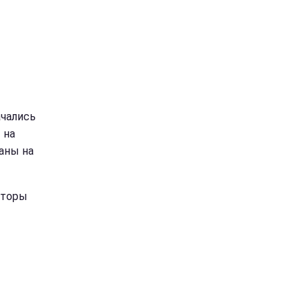
ачались
 на
аны на
вторы