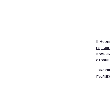
В Черн
взрывы
военны
страни
"Экскл
публик