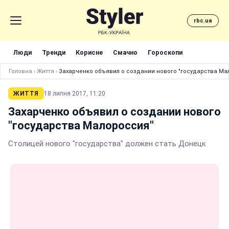
rbc.ua
Люди
Тренди
Корисне
Смачно
Гороскопи
Головна
›
Життя
›
Захарченко объявил о создании нового "государства Ма
ЖИТТЯ
18 липня 2017, 11:20
Захарченко объявил о создании нового
"государства Малороссия"
Столицей нового "государства" должен стать Донецк