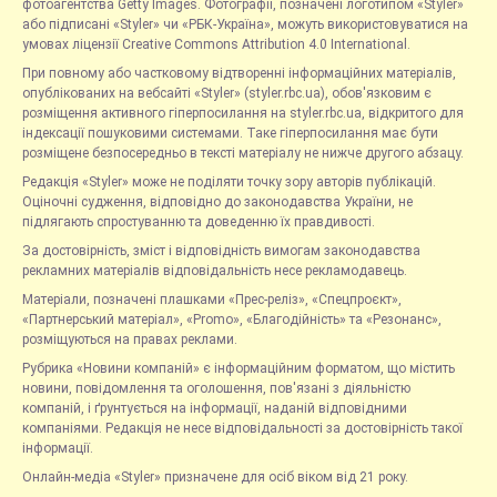
фотоагентства Getty Images. Фотографії, позначені логотипом «Styler»
або підписані «Styler» чи «РБК-Україна», можуть використовуватися на
умовах ліцензії Creative Commons Attribution 4.0 International.
При повному або частковому відтворенні інформаційних матеріалів,
опублікованих на вебсайті «Styler» (styler.rbc.ua), обов'язковим є
розміщення активного гіперпосилання на styler.rbc.ua, відкритого для
індексації пошуковими системами. Таке гіперпосилання має бути
розміщене безпосередньо в тексті матеріалу не нижче другого абзацу.
Редакція «Styler» може не поділяти точку зору авторів публікацій.
Оціночні судження, відповідно до законодавства України, не
підлягають спростуванню та доведенню їх правдивості.
За достовірність, зміст і відповідність вимогам законодавства
рекламних матеріалів відповідальність несе рекламодавець.
Матеріали, позначені плашками «Прес-реліз», «Спецпроєкт»,
«Партнерський матеріал», «Promo», «Благодійність» та «Резонанс»,
розміщуються на правах реклами.
Рубрика «Новини компаній» є інформаційним форматом, що містить
новини, повідомлення та оголошення, пов'язані з діяльністю
компаній, і ґрунтується на інформації, наданій відповідними
компаніями. Редакція не несе відповідальності за достовірність такої
інформації.
Онлайн-медіа «Styler» призначене для осіб віком від 21 року.