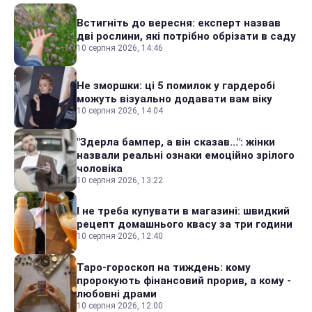
Встигніть до вересня: експерт назвав
дві рослини, які потрібно обрізати в саду
10 серпня 2026, 14:46
Не зморшки: ці 5 помилок у гардеробі
можуть візуально додавати вам віку
10 серпня 2026, 14:04
"Здерла бампер, а він сказав...": жінки
назвали реальні ознаки емоційно зрілого
чоловіка
10 серпня 2026, 13:22
І не треба купувати в магазині: швидкий
рецепт домашнього квасу за три години
10 серпня 2026, 12:40
Таро-гороскоп на тиждень: кому
пророкують фінансовий прорив, а кому -
любовні драми
10 серпня 2026, 12:00