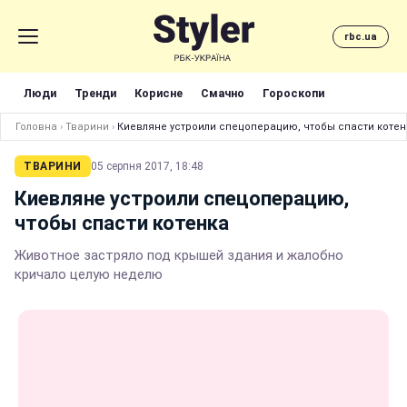
rbc.ua
Люди
Тренди
Корисне
Смачно
Гороскопи
Головна
›
Тварини
›
Киевляне устроили спецоперацию, чтобы спасти котен
ТВАРИНИ
05 серпня 2017, 18:48
Киевляне устроили спецоперацию,
чтобы спасти котенка
Животное застряло под крышей здания и жалобно
кричало целую неделю