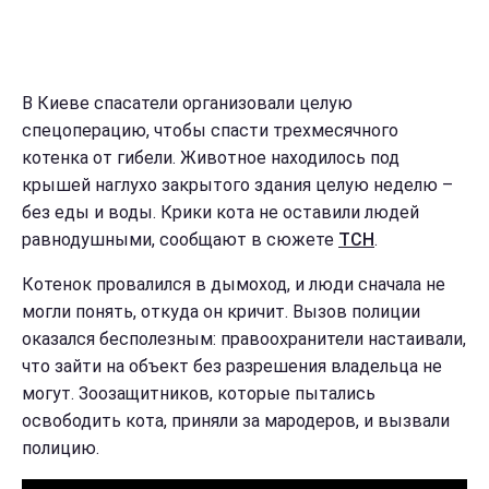
В Киеве спасатели организовали целую
спецоперацию, чтобы спасти трехмесячного
котенка от гибели. Животное находилось под
крышей наглухо закрытого здания целую неделю –
без еды и воды. Крики кота не оставили людей
равнодушными, сообщают в сюжете
ТСН
.
Котенок провалился в дымоход, и люди сначала не
могли понять, откуда он кричит. Вызов полиции
оказался бесполезным: правоохранители настаивали,
что зайти на объект без разрешения владельца не
могут. Зоозащитников, которые пытались
освободить кота, приняли за мародеров, и вызвали
полицию.