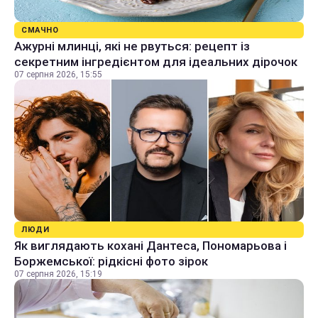
СМАЧНО
Ажурні млинці, які не рвуться: рецепт із
секретним інгредієнтом для ідеальних дірочок
07 серпня 2026, 15:55
ЛЮДИ
Як виглядають кохані Дантеса, Пономарьова і
Боржемської: рідкісні фото зірок
07 серпня 2026, 15:19