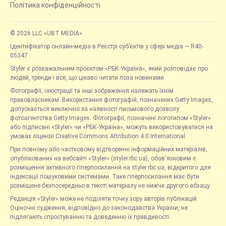
Політика конфіденційності
© 2026 LLC «UBT MEDIA»
Ідентифікатор онлайн-медіа в Реєстрі суб’єктів у сфері медіа — R40-
05347
Styler є розважальним проєктом «РБК-Україна», який розповідає про
людей, тренди і все, що цікаво читати поза новинами.
Фотографії, ілюстрації та інші зображення належать їхнім
правовласникам. Використання фотографій, позначених Getty Images,
допускається виключно за наявності письмового дозволу
фотоагентства Getty Images. Фотографії, позначені логотипом «Styler»
або підписані «Styler» чи «РБК-Україна», можуть використовуватися на
умовах ліцензії Creative Commons Attribution 4.0 International.
При повному або частковому відтворенні інформаційних матеріалів,
опублікованих на вебсайті «Styler» (styler.rbc.ua), обов'язковим є
розміщення активного гіперпосилання на styler.rbc.ua, відкритого для
індексації пошуковими системами. Таке гіперпосилання має бути
розміщене безпосередньо в тексті матеріалу не нижче другого абзацу.
Редакція «Styler» може не поділяти точку зору авторів публікацій.
Оціночні судження, відповідно до законодавства України, не
підлягають спростуванню та доведенню їх правдивості.