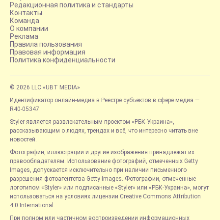
Редакционная политика и стандарты
Контакты
Команда
О компании
Реклама
Правила пользования
Правовая информация
Политика конфиденциальности
© 2026 LLC «UBT MEDIA»
Идентификатор онлайн-медиа в Реестре субъектов в сфере медиа —
R40-05347
Styler является развлекательным проектом «РБК-Украина»,
рассказывающим о людях, трендах и всё, что интересно читать вне
новостей.
Фотографии, иллюстрации и другие изображения принадлежат их
правообладателям. Использование фотографий, отмеченных Getty
Images, допускается исключительно при наличии письменного
разрешения фотоагентства Getty Images. Фотографии, отмеченные
логотипом «Styler» или подписанные «Styler» или «РБК-Украина», могут
использоваться на условиях лицензии Creative Commons Attribution
4.0 International.
При полном или частичном воспроизведении информационных