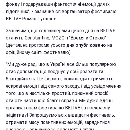
фонду і подарувавши фантастичні емоції для їх
підопічних", - зазначив співорганізатор фестивалю
BELIVE Роман Тугашев.
Зазначимо, що хедлайнерами цього дня на BELIVE
стануть Constantine, MOZGI і "Время и Стекло"
(детальна програма усього дня
опубліковано
на
офіційному сайті фестивалю).
"Ми дуже раді, що в Україні все більш популярною
стає допомога, що поєднує у собі розваги та
благодійність. Це формат, коли люди отримують
яскраві емоції і від самого заходу, і від усвідомлення
того, що в настільки простий, приємний спосіб
стають частиною благої справи. Ми дуже вдячні
організаторам фестивалю BELIVE за прекрасну
ініціативу! Запрошуємо всіх відвідати фестиваль,
отримати масу позитивних емоцій, зарядитися
енергією і, звичайно ж, допомогти дітям