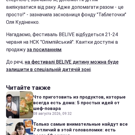
вилікуватися від раку. Адже допомагати разом - це
просто!" - зазначила засновниця фонду "Таблеточки"
Оля Кудіненко.
Нагадаємо, фестиваль BELIVE відбудеться 21-24
червня на НСК "Олімпійський". Квитки доступні в
продажу
за посиланням
.
До речі,
на фестивалі BELIVE дитину можна буде
залишити в спеціальній дитячій зоні
.
Читайте также
Что приготовить из продуктов, которые
всегда есть дома: 5 простых идей от
шеф-повара
08 августа 2026, 09:32
Только самые внимательные найдут все
7 отличий в этой головоломке: есть