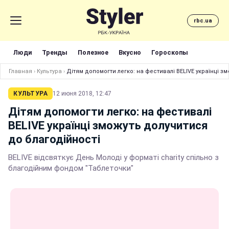
rbc.ua
Люди
Тренды
Полезное
Вкусно
Гороскопы
Главная
›
Культура
›
Дітям допомогти легко: на фестивалі BELIVE українці з
КУЛЬТУРА
12 июня 2018, 12:47
Дітям допомогти легко: на фестивалі
BELIVE українці зможуть долучитися
до благодійності
BELIVE відсвяткує День Молоді у форматі charity спільно з
благодійним фондом "Таблеточки"