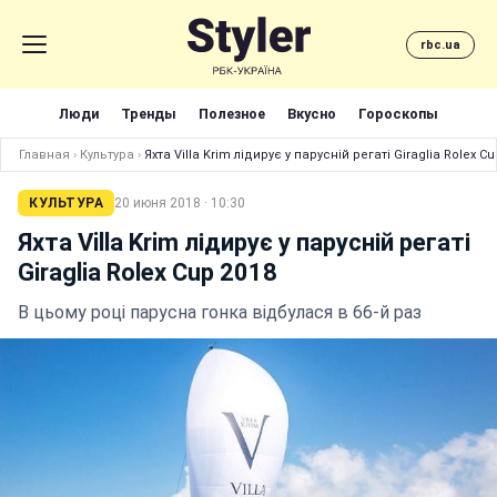
rbc.ua
Люди
Тренды
Полезное
Вкусно
Гороскопы
Главная
›
Культура
›
Яхта Villa Krim лідирує у парусній регаті Giraglia Rolex Cu
КУЛЬТУРА
20 июня 2018 · 10:30
Яхта Villa Krim лідирує у парусній регаті
Giraglia Rolex Cup 2018
В цьому році парусна гонка відбулася в 66-й раз