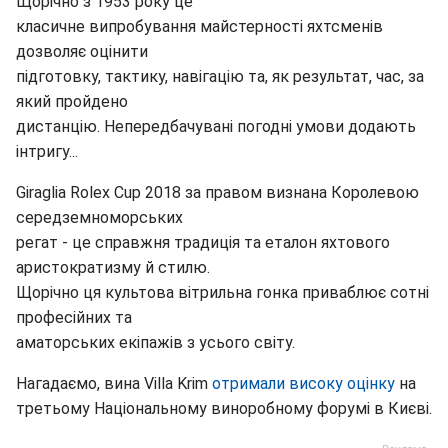
Щорічно з 1953 року це
класичне випробування майстерності яхтсменів
дозволяє оцінити
підготовку, тактику, навігацію та, як результат, час, за
який пройдено
дистанцію. Непередбачувані погодні умови додають
інтригу...
Giraglia Rolex Cup 2018 за правом визнана Королевою
середземноморських
регат - це справжня традиція та еталон яхтового
аристократизму й стилю.
Щорічно ця культова вітрильна гонка приваблює сотні
професійних та
аматорських екіпажів з усього світу.
Нагадаємо, вина Villa Krim
отримали високу оцінку
на
третьому Національному виноробному форумі в Києві.