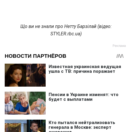
Що ви не знали про Нетту Барзілай (відео:
STYLER.rbc.ua)