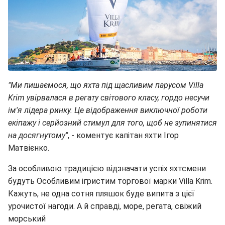
"Ми пишаємося, що яхта під щасливим парусом Villa
Krim увірвалася в регату світового класу, гордо несучи
ім'я лідера ринку. Це відображення виключної роботи
екіпажу і серйозний стимул для того, щоб не зупинятися
на досягнутому"
, - коментує капітан яхти Ігор
Матвієнко.
За особливою традицією відзначати успіх яхтсмени
будуть Особливим ігристим торгової марки Villa Krim.
Кажуть, не одна сотня пляшок буде випита з цієї
урочистої нагоди. А й справді, море, регата, свіжий
морський