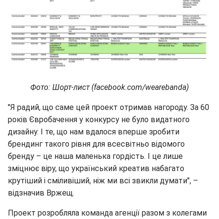
Фото: Шорт-лист (facebook.com/wearebanda)
"Я радий, що саме цей проект отримав нагороду. За 60
років Євробачення у конкурсу не було видатного
дизайну. І те, що нам вдалося вперше зробити
брендинг такого рівня для всесвітньо відомого
бренду – це наша маленька гордість. І це лише
зміцнює віру, що український креатив набагато
крутіший і сміливіший, ніж ми всі звикли думати", –
відзначив Вржещ.
Проект розробляла команда агенції разом з колегами