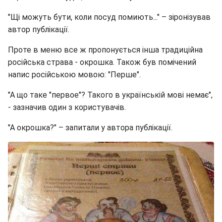
"Щі можуть бути, коли посуд помиють..." – зіронізував
автор публікації.
Проте в меню все ж пропонується інша традиційна
російська страва - окрошка. Також був помічений
напис російською мовою: "Перше".
"А що таке "первое"? Такого в українській мові немає",
- зазначив один з користувачів.
"А окрошка?" – запитали у автора публікації.