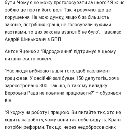
бути. Чому я не можу проголосувати за нього? Я ж не
роблю це проти його волі. Так, я розумію, що це
порушення. На мою думку, якщо б за більшість
законів, потрібних країні, не голосували чужими
картками, то цих законів взагалі б не було", - вважає
Андрій Шинькович з БПП.
Антон Яценко з "Відродження" підтримує в цьому
питанні свого колегу.
"Нас люди вибирають для того, щоб парламент
працював. У сесійній залі буває 150 депутатів, хоча
зареєстровано 300. Так що, в такому випадку
Верховна Рада не повинна працювати?" – обурився
він.
"Я ходжу на роботу і працюю. Ви питайте тих, хто не
ходить на роботу, чому вони так себе ведуть. Країні
потрібні реформи. Так що, через недобросовісних