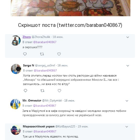
Скріншот поста (twitter.com/baraban040867)