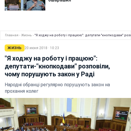
Главная
›
Жизнь
›
"Я ходжу на роботу і працюю": депутати-"кнопкодави" роз
ЖИЗНЬ
20 июня 2018 · 10:23
"Я ходжу на роботу і працюю":
депутати-"кнопкодави" розповіли,
чому порушують закон у Раді
Народні обранці регулярно порушують закон на
прохання колег