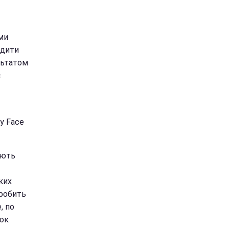
ми
одити
ультатом
є
у Face
ують
ких
 робить
, по
рок