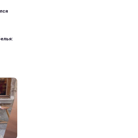
ился
елья: