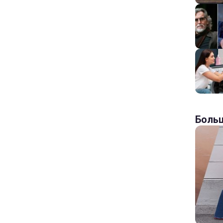
Больш