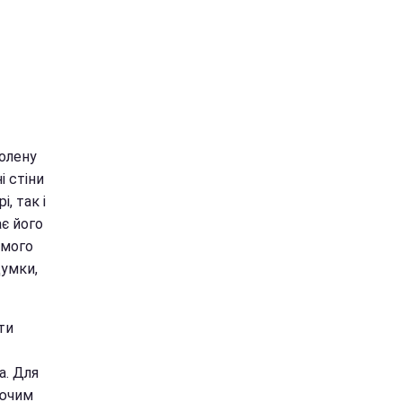
олену
і стіни
, так і
є його
ємого
думки,
ти
а. Для
уючим