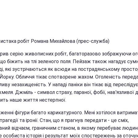
вистака робіт Романа Михайлова (прес-служба)
орив серію живописних робіт, багаторазово зображуючи ог
 що біжить на тлі зеленого поля. Пейзаж також нагадує сумн
зді, які зустрічаються як всюди на пострадянському просторі
Йорку. Обличчя тікає спотворене жахом. Оголеність переда
иву незахищеність. У нападі паніки він тікає від пересліду
меля. Джміль - символ страху, параної, фобії, нав'язливої 
бить наше життя нестерпної.
женні фігури багато карикатурного. Мені хотілося витрима
трагедії та іронії. Стан, що я прагнув передати - це сміх,
аний відчаєм, граничним станом, в якому перебуває людин
е особиста історія і результат моїх спостережень за оточ