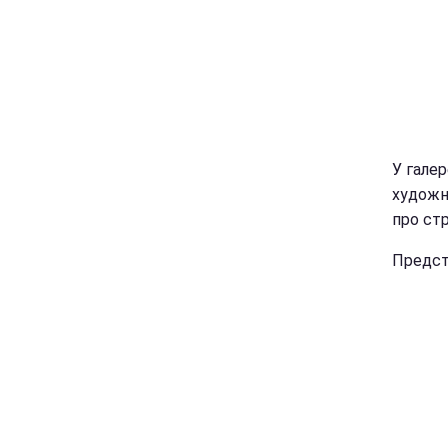
У галер
художн
про ст
Предст