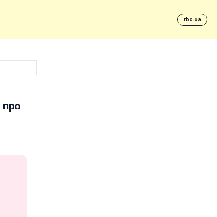
rbc.ua
 про