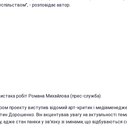
спільством", - розповідає автор.
вистака робіт Романа Михайлова (прес-служба)
ром проекту виступив відомий арт-критик і медіаменедж
тин Дорошенко. Він акцентував увагу на актуальності тем
, адже стан паніки у зв'язку зі змінами, що відбуваються с