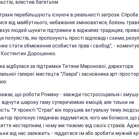
льстві, властив багатьом.
трахи перебільшують існуючі в реальності загрози. Спроба
ися від майбутнього, небажання змінюватися, боязнь трав
вхує людей шукати підтримки в віджилих традиціях, прив
и популістів, які пропонують прості відповіді і схеми, рез
оже стати обмеження особистих прав і свобод", - коменту
 Костянтин Дорошенко.
ка відбулася за підтримки Тетяни Миронової, директора
альної галереї мистецтв "Лавра" і засновника арт-простор
ion.
важає, що роботи Роману - завжди гостросоціальні і змуш
 відчути широку гаму суперечливих емоцій, але тільки не
сть: "У проекті "Страх" він порушив актуальну тему людсь
Автор пропонує глядачеві задуматися, чого ми боїмося, що
ття нестерпним, і чому ми тікаємо від своїх страхів. Адже
ільки від нас залежить - піддатися їм або зробити мужній к