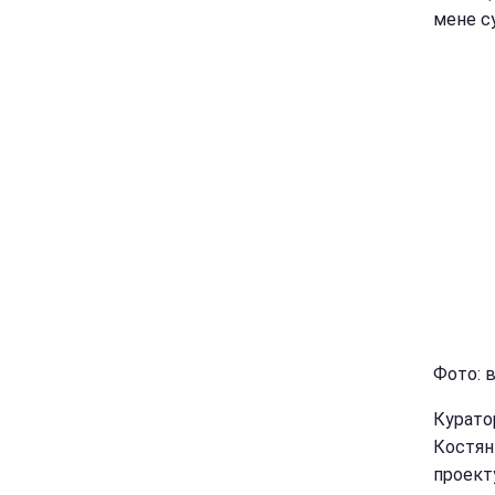
мене су
Фото: 
Курато
Костян
проекту