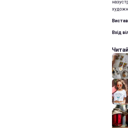
назустр
художни
Вистав
Вхід ві
Чита