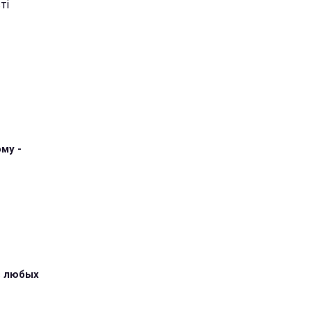
ті
му -
з любых