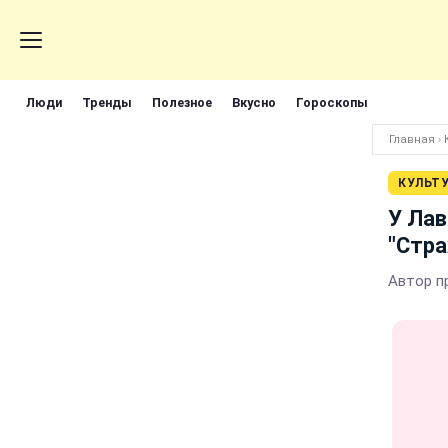
Люди
Тренды
Полезное
Вкусно
Гороскопы
Главная
›
КУЛЬТ
У Лав
"Стра
Автор п