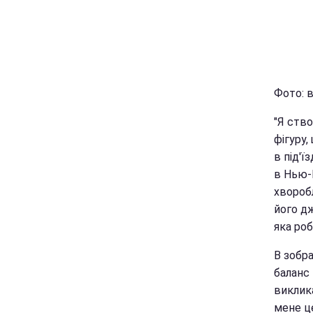
Фото: 
"Я ств
фігуру,
в під'ї
в Нью-
хворобл
його дж
яка ро
В зобра
баланс 
виклик
мене ц