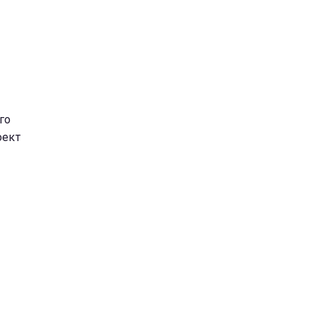
го
оект