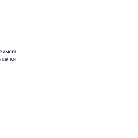
 вимога
льше ви