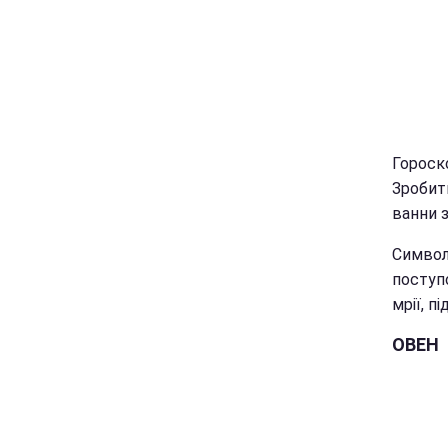
Гороско
Зробит
ванни з
Символо
поступо
мрії, п
ОВЕН