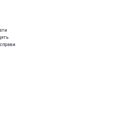
дати
дять
 справи.