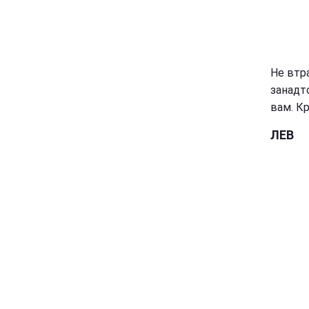
Не втра
занадто
вам. Кр
ЛЕВ