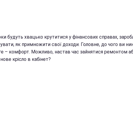
ки будуть хвацько крутитися у фінансових справах, заробл
вати, як примножити свої доходи. Головне, до чого ви нин
те – комфорт. Можливо, настав час зайнятися ремонтом а
нове крісло в кабінет?