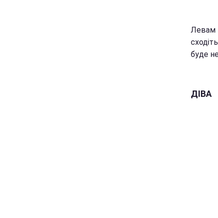
Левам в
сходіть
буде н
ДІВА