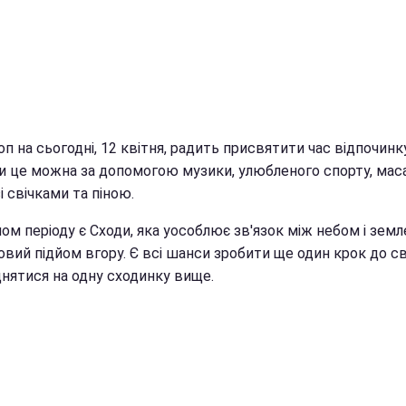
п на сьогодні, 12 квітня, радить присвятити час відпочинку
и це можна за допомогою музики, улюбленого спорту, мас
і свічками та піною.
м періоду є Сходи, яка уособлює зв'язок між небом і земл
вий підйом вгору. Є всі шанси зробити ще один крок до св
іднятися на одну сходинку вище.