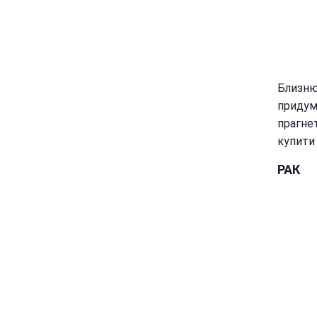
Близню
придуму
прагне
купити 
РАК