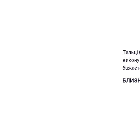
Тельці
виконув
бажаєте
БЛИЗ