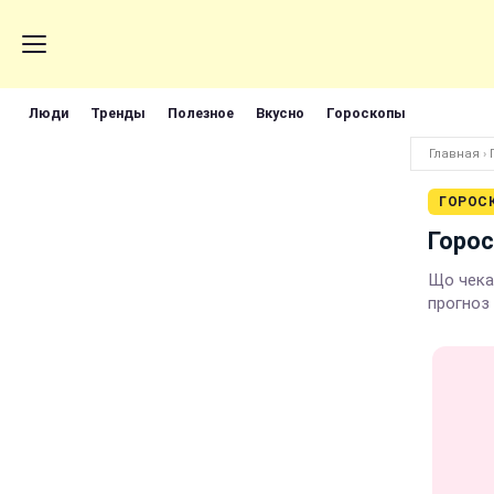
Люди
Тренды
Полезное
Вкусно
Гороскопы
Главная
›
ГОРОС
Горос
Що чека
прогноз 