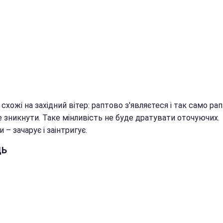
 схожі на західний вітер: раптово з'являєтеся і так само ра
 зникнути. Таке мінливість не буде дратувати оточуючих.
 – зачарує і заінтригує.
ЦЬ