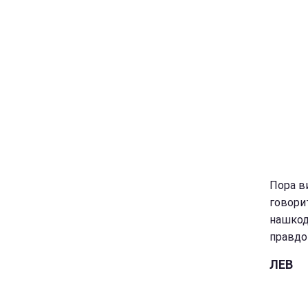
Пора ви
говорит
нашкод
правдо
ЛЕВ