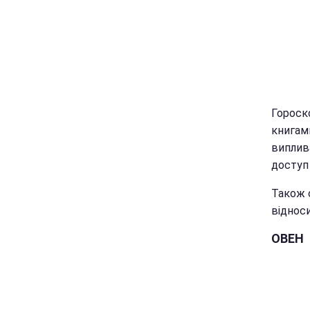
Гороско
книгам
виплива
доступ
Також 
віднос
ОВЕН