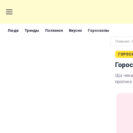
Люди
Тренды
Полезное
Вкусно
Гороскопы
Главная
›
ГОРОС
Горос
Що чека
прогноз 