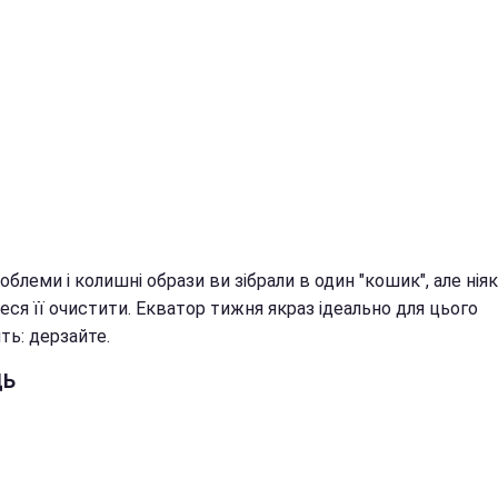
облеми і колишні образи ви зібрали в один "кошик", але ніяк
ся її очистити. Екватор тижня якраз ідеально для цього
ть: дерзайте.
ЦЬ