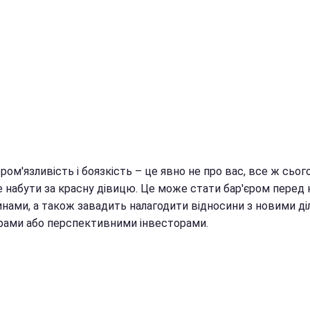
ром'язливість і боязкість – це явно не про вас, все ж сьог
 набути за красну дівицю. Це може стати бар'єром перед
инами, а також завадить налагодити відносини з новими д
рами або перспективними інвесторами.