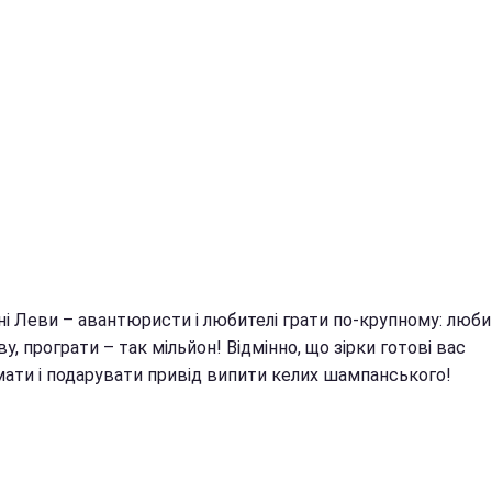
ні Леви – авантюристи і любителі грати по-крупному: люби
у, програти – так мільйон! Відмінно, що зірки готові вас
мати і подарувати привід випити келих шампанського!