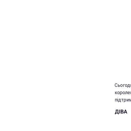
Сьогод
королев
підтри
ДІВА