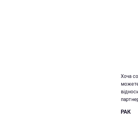
Хоча со
можете
віднос
партне
РАК