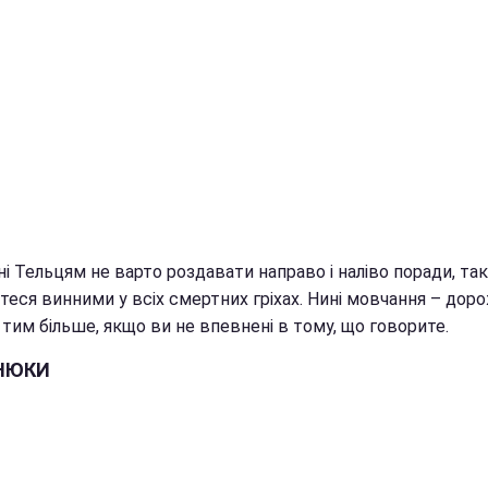
і Тельцям не варто роздавати направо і наліво поради, так
теся винними у всіх смертних гріхах. Нині мовчання – дор
 тим більше, якщо ви не впевнені в тому, що говорите.
НЮКИ