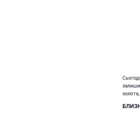
Сьогодн
залиши
золота,
БЛИЗ