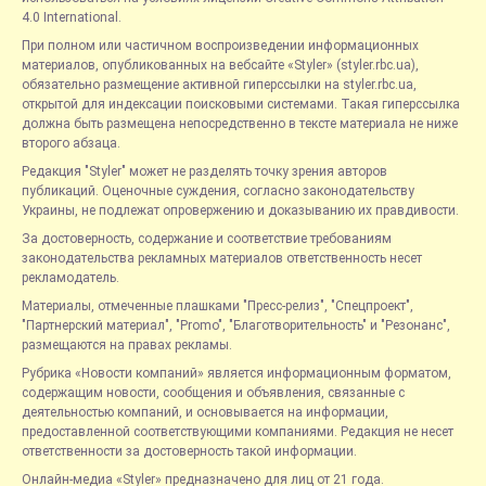
4.0 International.
При полном или частичном воспроизведении информационных
материалов, опубликованных на вебсайте «Styler» (styler.rbc.ua),
обязательно размещение активной гиперссылки на styler.rbc.ua,
открытой для индексации поисковыми системами. Такая гиперссылка
должна быть размещена непосредственно в тексте материала не ниже
второго абзаца.
Редакция "Styler" может не разделять точку зрения авторов
публикаций. Оценочные суждения, согласно законодательству
Украины, не подлежат опровержению и доказыванию их правдивости.
За достоверность, содержание и соответствие требованиям
законодательства рекламных материалов ответственность несет
рекламодатель.
Материалы, отмеченные плашками "Пресс-релиз", "Спецпроект",
"Партнерский материал", "Promo", "Благотворительность" и "Резонанс",
размещаются на правах рекламы.
Рубрика «Новости компаний» является информационным форматом,
содержащим новости, сообщения и объявления, связанные с
деятельностью компаний, и основывается на информации,
предоставленной соответствующими компаниями. Редакция не несет
ответственности за достоверность такой информации.
Онлайн-медиа «Styler» предназначено для лиц от 21 года.