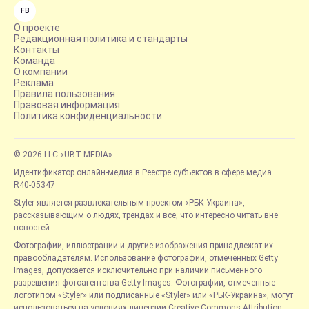
FB
О проекте
Редакционная политика и стандарты
Контакты
Команда
О компании
Реклама
Правила пользования
Правовая информация
Политика конфиденциальности
© 2026 LLC «UBT MEDIA»
Идентификатор онлайн-медиа в Реестре субъектов в сфере медиа —
R40-05347
Styler является развлекательным проектом «РБК-Украина»,
рассказывающим о людях, трендах и всё, что интересно читать вне
новостей.
Фотографии, иллюстрации и другие изображения принадлежат их
правообладателям. Использование фотографий, отмеченных Getty
Images, допускается исключительно при наличии письменного
разрешения фотоагентства Getty Images. Фотографии, отмеченные
логотипом «Styler» или подписанные «Styler» или «РБК-Украина», могут
использоваться на условиях лицензии Creative Commons Attribution