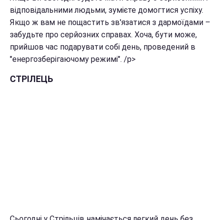
відповідальними людьми, зумієте домогтися успіху.
Якщо ж вам не пощастить зв'язатися з дармоїдами –
забудьте про серйозних справах. Хоча, бути може,
прийшов час подарувати собі день, проведений в
"енергозберігаючому режимі". /p>
СТРІЛЕЦЬ
Сьогодні у Стрільців намічається легкий день без