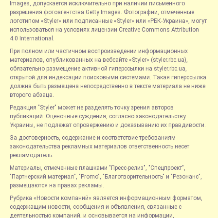
Images, допускается исключительно при наличии письменного
разрешения фотоагентства Getty Images. Фотографии, отмеченные
логотипом «Styler» или подписанные «Styler» или «РБК-Украина», могут
использоваться на условиях лицензии Creative Commons Attribution
4.0 International.
При полном или частичном воспроизведении информационных
материалов, опубликованных на вебсайте «Styler» (styler.rbc.ua),
обязательно размещение активной гиперссылки на styler.rbc.ua,
открытой для индексации поисковыми системами. Такая гиперссылка
должна быть размещена непосредственно в тексте материала не ниже
второго абзаца.
Редакция "Styler" может не разделять точку зрения авторов
публикаций. Оценочные суждения, согласно законодательству
Украины, не подлежат опровержению и доказыванию их правдивости.
За достоверность, содержание и соответствие требованиям
законодательства рекламных материалов ответственность несет
рекламодатель.
Материалы, отмеченные плашками "Пресс-релиз", "Спецпроект",
"Партнерский материал", "Promo", "Благотворительность" и "Резонанс",
размещаются на правах рекламы.
Рубрика «Новости компаний» является информационным форматом,
содержащим новости, сообщения и объявления, связанные с
деятельностью компаний, и основывается на информации,