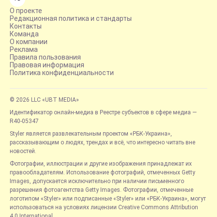
О проекте
Редакционная политика и стандарты
Контакты
Команда
О компании
Реклама
Правила пользования
Правовая информация
Политика конфиденциальности
© 2026 LLC «UBT MEDIA»
Идентификатор онлайн-медиа в Реестре субъектов в сфере медиа —
R40-05347
Styler является развлекательным проектом «РБК-Украина»,
рассказывающим о людях, трендах и всё, что интересно читать вне
новостей.
Фотографии, иллюстрации и другие изображения принадлежат их
правообладателям. Использование фотографий, отмеченных Getty
Images, допускается исключительно при наличии письменного
разрешения фотоагентства Getty Images. Фотографии, отмеченные
логотипом «Styler» или подписанные «Styler» или «РБК-Украина», могут
использоваться на условиях лицензии Creative Commons Attribution
4.0 International.