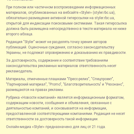
При полном или частичном воспроизведении информационных
материалов, опубликованных на вебсайте «Styler» (styler.rbc.ua),
обязательно размещение активной гиперссылки на styler.rbc.ua,
открытой для индексации поисковыми системами. Такая гиперссылка
должна быть размещена непосредственно в тексте материала не ниже
второго абзаца.
Редакция "Styler" может не разделять точку зрения авторов
публикаций. Оценочные суждения, согласно законодательству
Украины, не подлежат опровержению и доказыванию их правдивости.
За достоверность, содержание и соответствие требованиям
законодательства рекламных материалов ответственность несет
рекламодатель.
Материалы, отмеченные плашками "Пресс-релиз", "Спецпроект",
"Партнерский материал", "Promo", "Благотворительность" и "Резонанс",
размещаются на правах рекламы.
Рубрика «Новости компаний» является информационным форматом,
содержащим новости, сообщения и объявления, связанные с
деятельностью компаний, и основывается на информации,
предоставленной соответствующими компаниями. Редакция не несет
ответственности за достоверность такой информации.
Онлайн-медиа «Styler» предназначено для лиц от 21 года.