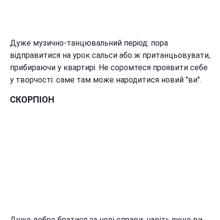
Дуже музично-танцювальний період: пора
відправитися на урок сальси або ж пританцьовувати,
прибираючи у квартирі. Не соромтеся проявити себе
у творчості: саме там може народитися новий "ви".
СКОРПІОН
Дуже добре братися за нові справи, навіть якщо ви