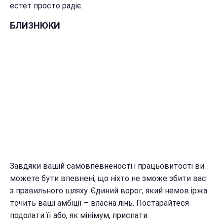
естет просто радіє.
БЛИЗНЮКИ
Завдяки вашій самовпевненості і працьовитості ви
можете бути впевнені, що ніхто не зможе збити вас
з правильного шляху. Єдиний ворог, який немов іржа
точить ваші амбіції – власна лінь. Постарайтеся
подолати її або, як мінімум, приспати.