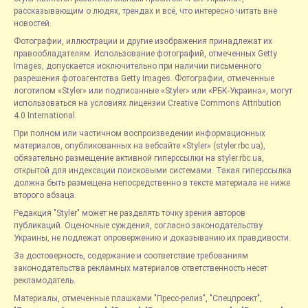
рассказывающим о людях, трендах и всё, что интересно читать вне
новостей.
Фотографии, иллюстрации и другие изображения принадлежат их
правообладателям. Использование фотографий, отмеченных Getty
Images, допускается исключительно при наличии письменного
разрешения фотоагентства Getty Images. Фотографии, отмеченные
логотипом «Styler» или подписанные «Styler» или «РБК-Украина», могут
использоваться на условиях лицензии Creative Commons Attribution
4.0 International.
При полном или частичном воспроизведении информационных
материалов, опубликованных на вебсайте «Styler» (styler.rbc.ua),
обязательно размещение активной гиперссылки на styler.rbc.ua,
открытой для индексации поисковыми системами. Такая гиперссылка
должна быть размещена непосредственно в тексте материала не ниже
второго абзаца.
Редакция "Styler" может не разделять точку зрения авторов
публикаций. Оценочные суждения, согласно законодательству
Украины, не подлежат опровержению и доказыванию их правдивости.
За достоверность, содержание и соответствие требованиям
законодательства рекламных материалов ответственность несет
рекламодатель.
Материалы, отмеченные плашками "Пресс-релиз", "Спецпроект",