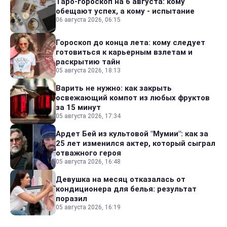
Таро-гороскоп на 6 августа: кому
обещают успех, а кому - испытание
06 августа 2026, 06:15
Гороскоп до конца лета: кому следует
готовиться к карьерным взлетам и
раскрытию тайн
05 августа 2026, 18:13
Варить не нужно: как закрыть
освежающий компот из любых фруктов
за 15 минут
05 августа 2026, 17:34
Ардет Бей из культовой "Мумии": как за
25 лет изменился актер, который сыграл
отважного героя
05 августа 2026, 16:48
Девушка на месяц отказалась от
кондиционера для белья: результат
поразил
05 августа 2026, 16:19