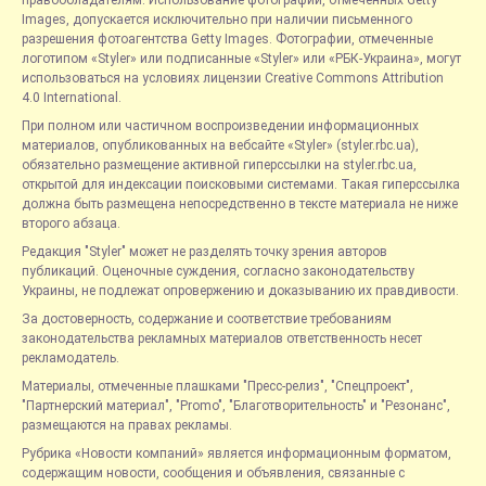
правообладателям. Использование фотографий, отмеченных Getty
Images, допускается исключительно при наличии письменного
разрешения фотоагентства Getty Images. Фотографии, отмеченные
логотипом «Styler» или подписанные «Styler» или «РБК-Украина», могут
использоваться на условиях лицензии Creative Commons Attribution
4.0 International.
При полном или частичном воспроизведении информационных
материалов, опубликованных на вебсайте «Styler» (styler.rbc.ua),
обязательно размещение активной гиперссылки на styler.rbc.ua,
открытой для индексации поисковыми системами. Такая гиперссылка
должна быть размещена непосредственно в тексте материала не ниже
второго абзаца.
Редакция "Styler" может не разделять точку зрения авторов
публикаций. Оценочные суждения, согласно законодательству
Украины, не подлежат опровержению и доказыванию их правдивости.
За достоверность, содержание и соответствие требованиям
законодательства рекламных материалов ответственность несет
рекламодатель.
Материалы, отмеченные плашками "Пресс-релиз", "Спецпроект",
"Партнерский материал", "Promo", "Благотворительность" и "Резонанс",
размещаются на правах рекламы.
Рубрика «Новости компаний» является информационным форматом,
содержащим новости, сообщения и объявления, связанные с