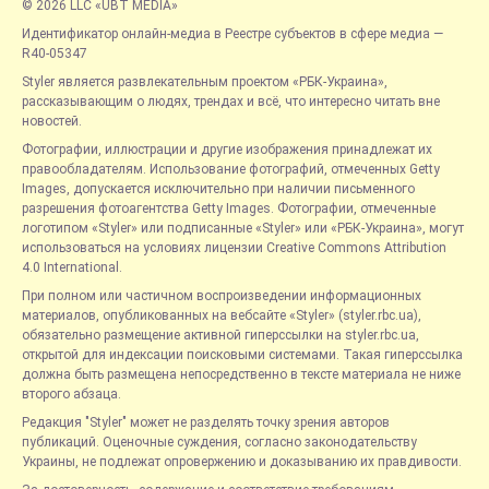
© 2026 LLC «UBT MEDIA»
Идентификатор онлайн-медиа в Реестре субъектов в сфере медиа —
R40-05347
Styler является развлекательным проектом «РБК-Украина»,
рассказывающим о людях, трендах и всё, что интересно читать вне
новостей.
Фотографии, иллюстрации и другие изображения принадлежат их
правообладателям. Использование фотографий, отмеченных Getty
Images, допускается исключительно при наличии письменного
разрешения фотоагентства Getty Images. Фотографии, отмеченные
логотипом «Styler» или подписанные «Styler» или «РБК-Украина», могут
использоваться на условиях лицензии Creative Commons Attribution
4.0 International.
При полном или частичном воспроизведении информационных
материалов, опубликованных на вебсайте «Styler» (styler.rbc.ua),
обязательно размещение активной гиперссылки на styler.rbc.ua,
открытой для индексации поисковыми системами. Такая гиперссылка
должна быть размещена непосредственно в тексте материала не ниже
второго абзаца.
Редакция "Styler" может не разделять точку зрения авторов
публикаций. Оценочные суждения, согласно законодательству
Украины, не подлежат опровержению и доказыванию их правдивости.