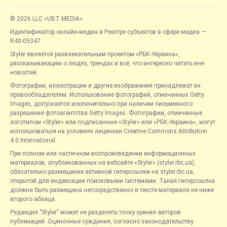
© 2026 LLC «UBT MEDIA»
Идентификатор онлайн-медиа в Реестре субъектов в сфере медиа —
R40-05347
Styler является развлекательным проектом «РБК-Украина»,
рассказывающим о людях, трендах и всё, что интересно читать вне
новостей.
Фотографии, иллюстрации и другие изображения принадлежат их
правообладателям. Использование фотографий, отмеченных Getty
Images, допускается исключительно при наличии письменного
разрешения фотоагентства Getty Images. Фотографии, отмеченные
логотипом «Styler» или подписанные «Styler» или «РБК-Украина», могут
использоваться на условиях лицензии Creative Commons Attribution
4.0 International.
При полном или частичном воспроизведении информационных
материалов, опубликованных на вебсайте «Styler» (styler.rbc.ua),
обязательно размещение активной гиперссылки на styler.rbc.ua,
открытой для индексации поисковыми системами. Такая гиперссылка
должна быть размещена непосредственно в тексте материала не ниже
второго абзаца.
Редакция "Styler" может не разделять точку зрения авторов
публикаций. Оценочные суждения, согласно законодательству