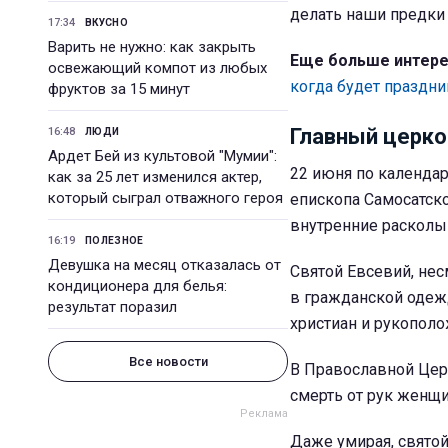
делать наши предки 
17:34
ВКУСНО
Варить не нужно: как закрыть
Еще больше интере
освежающий компот из любых
когда будет праздни
фруктов за 15 минут
Главный церко
16:48
ЛЮДИ
Ардет Бей из культовой "Мумии":
22 июня по календа
как за 25 лет изменился актер,
который сыграл отважного героя
епископа Самосатско
внутренние расколы 
16:19
ПОЛЕЗНОЕ
Девушка на месяц отказалась от
Святой Евсевий, нес
кондиционера для белья:
в гражданской одеж
результат поразил
христиан и рукопол
Все новости
В Православной Цер
смерть от рук женщи
Даже умирая, свято