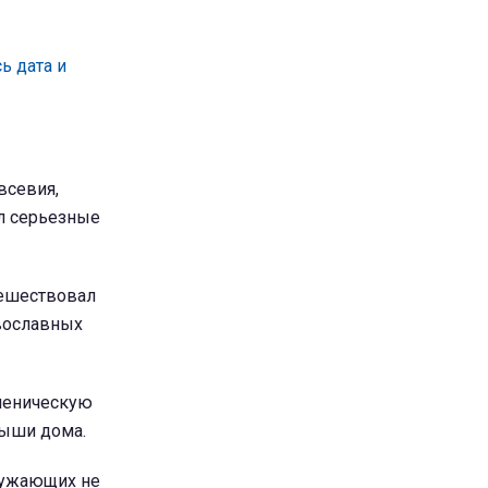
ь дата и
всевия,
ал серьезные
тешествовал
авославных
ченическую
рыши дома.
ружающих не