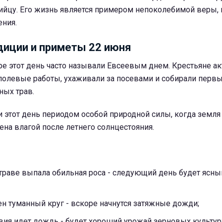
ийцу. Его жизнь является примером непоколебимой веры, 
ения.
иции и приметы 22 июня
ре этот день часто называли Евсеевым днем. Крестьяне а
полевые работы, ухаживали за посевами и собирали перв
ных трав.
 этот день периодом особой природной силы, когда земля
на влагой после летнего солнцестояния.
траве выпала обильная роса - следующий день будет ясны
н туманный круг - вскоре начнутся затяжные дожди;
вия идет дождь - будет хороший урожай зерновых культур