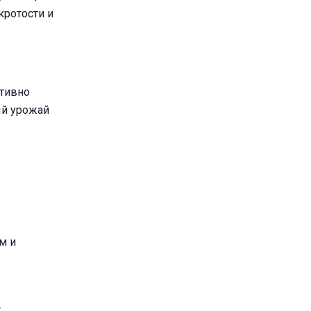
кротости и
ктивно
ый урожай
м и
;