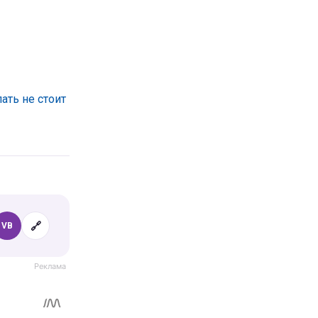
ать не стоит
🔗
VB