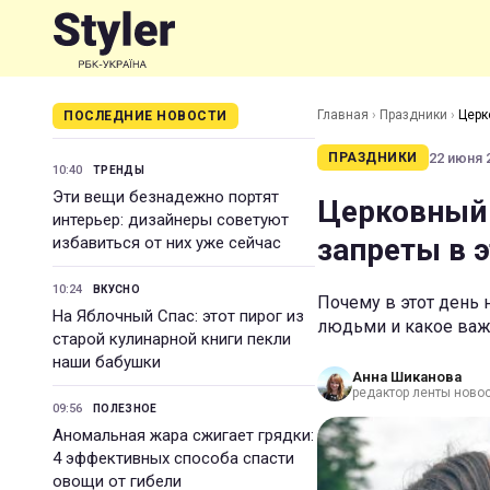
Главная
›
Праздники
›
Церк
ПОСЛЕДНИЕ НОВОСТИ
22 июня 2
ПРАЗДНИКИ
10:40
ТРЕНДЫ
Эти вещи безнадежно портят
Церковный 
интерьер: дизайнеры советуют
запреты в 
избавиться от них уже сейчас
10:24
ВКУСНО
Почему в этот день
На Яблочный Спас: этот пирог из
людьми и какое важ
старой кулинарной книги пекли
наши бабушки
Анна Шиканова
редактор ленты ново
09:56
ПОЛЕЗНОЕ
Аномальная жара сжигает грядки:
4 эффективных способа спасти
овощи от гибели