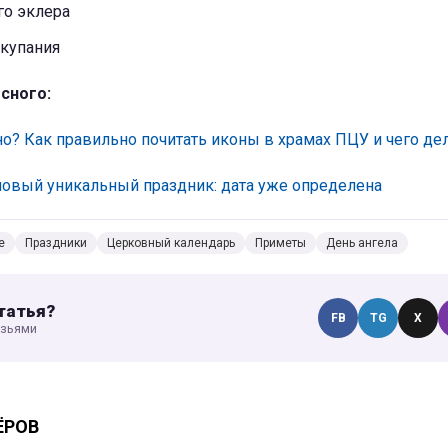
о эклера
купания
сного:
о? Как правильно почитать иконы в храмах ПЦУ и чего дел
новый уникальный праздник: дата уже определена
е
Праздники
Церковный календарь
Приметы
День ангела
татья?
FB
TG
X
узьями