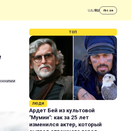
UA
/
RU
rbc.ua
ТОП
е
ронними
ЛЮДИ
Ардет Бей из культовой
"Мумии": как за 25 лет
изменился актер, который