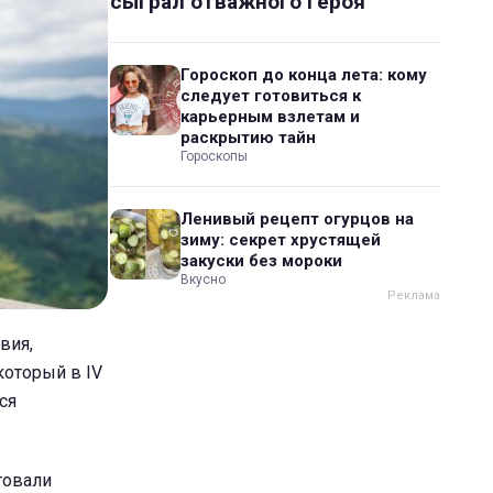
сыграл отважного героя
Гороскоп до конца лета: кому
следует готовиться к
карьерным взлетам и
раскрытию тайн
Гороскопы
Ленивый рецепт огурцов на
зиму: секрет хрустящей
закуски без мороки
Вкусно
вия,
который в IV
ся
товали