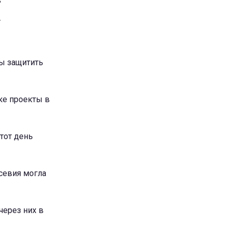
.
бы защитить
шке проекты в
этот день
всевия могла
через них в