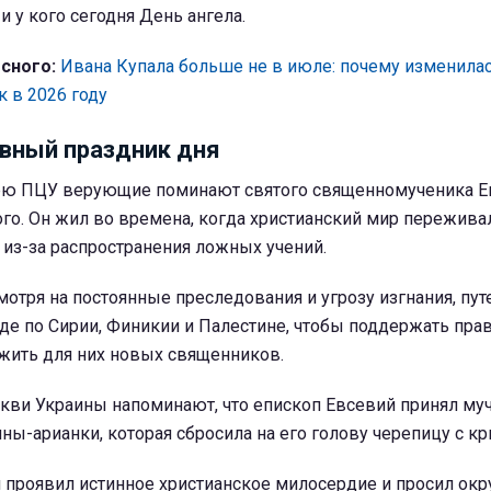
и у кого сегодня День ангела.
сного:
Ивана Купала больше не в июле: почему изменилас
к в 2026 году
вный праздник дня
рю ПЦУ верующие поминают святого священномученика Е
го. Он жил во времена, когда христианский мир пережив
из-за распространения ложных учений.
мотря на постоянные преследования и угрозу изгнания, пу
де по Сирии, Финикии и Палестине, чтобы поддержать пр
ожить для них новых священников.
кви Украины напоминают, что епископ Евсевий принял му
ны-арианки, которая сбросила на его голову черепицу с к
й проявил истинное христианское милосердие и просил ок