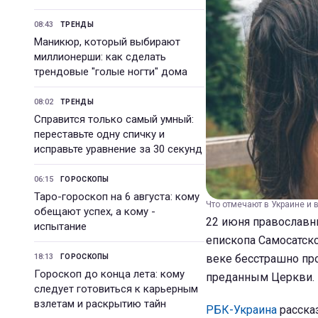
08:43
ТРЕНДЫ
Маникюр, который выбирают
миллионерши: как сделать
трендовые "голые ногти" дома
08:02
ТРЕНДЫ
Справится только самый умный:
переставьте одну спичку и
исправьте уравнение за 30 секунд
06:15
ГОРОСКОПЫ
Таро-гороскоп на 6 августа: кому
Что отмечают в Украине и в
обещают успех, а кому -
22 июня православн
испытание
епископа Самосатск
18:13
веке бесстрашно про
ГОРОСКОПЫ
Гороскоп до конца лета: кому
преданным Церкви.
следует готовиться к карьерным
взлетам и раскрытию тайн
РБК-Украина
рассказ