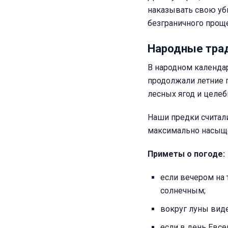
наказывать свою уб
безграничного прощ
Народные трад
В народном календа
продолжали летние 
лесных ягод и целеб
Наши предки считали
максимально насыще
Приметы о погоде:
если вечером на 
солнечным;
вокруг луны виде
если в день Евсе