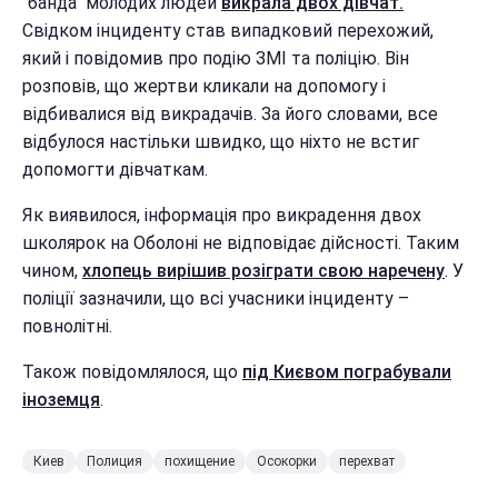
"банда" молодих людей
викрала двох дівчат.
Свідком інциденту став випадковий перехожий,
який і повідомив про подію ЗМІ та поліцію. Він
розповів, що жертви кликали на допомогу і
відбивалися від викрадачів. За його словами, все
відбулося настільки швидко, що ніхто не встиг
допомогти дівчаткам.
Як виявилося, інформація про викрадення двох
школярок на Оболоні не відповідає дійсності. Таким
чином,
хлопець вирішив розіграти свою наречену
. У
поліції зазначили, що всі учасники інциденту –
повнолітні.
Також повідомлялося, що
під Києвом пограбували
іноземця
.
Киев
Полиция
похищение
Осокорки
перехват