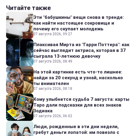
Читайте также
Эти "бабушкины" вещи снова в тренде:
как найти настоящее сокровище и
почему его скупает молодежь
07 августа 2026, 09:27
Плаксивая Мирта из "Гарри Поттера": как
сейчас выглядит актриса, которая в 37
сыграла 13-летнюю девочку
07 августа 2026, 08:49
На этой картинке есть что-то лишнее:
найди за 20 секунд и узнай, насколько
ты внимателен
07 августа 2026, 08:18
Кому улыбнется судьба 7 августа: карты
Таро дали подсказки для всех знаков
Зодиака
07 августа 2026, 06:02
Люди, рожденные в эти дни недели,
гребут деньги лопатой: им повезло с