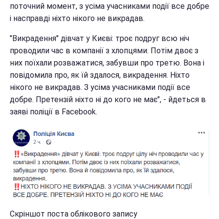
поточний момент, з усіма учасниками події все добре
і насправді ніхто нікого не викрадав.
"Викрадення" дівчат у Києві: троє подруг всю ніч
проводили час в компанії з хлопцями. Потім двоє з
них поїхали розважатися, забувши про третю. Вона і
повідомила про, як їй здалося, викрадення. Ніхто
нікого не викрадав. З усіма учасниками події все
добре. Претензій ніхто ні до кого не має", - йдеться в
заяві поліції в Facebook.
Скріншот поста облікового запису