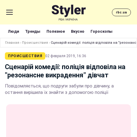
rbc.ua
Люди
Тренды
Полезное
Вкусно
Гороскопы
Главная
›
Происшествия
›
Сценарій комедії: поліція відповіла на "резонан
ПРОИСШЕСТВИЯ
02 февраля 2019, 16:36
Сценарій комедії: поліція відповіла на
"резонансне викрадення" дівчат
Повідомляється, що подруги забули про дівчину, а
остання вирішила їх знайти з допомогою поліції