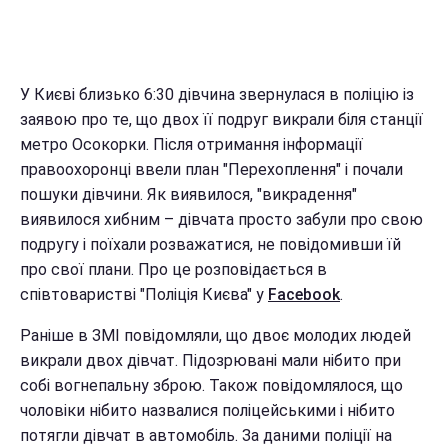
У Києві близько 6:30 дівчина звернулася в поліцію із
заявою про те, що двох її подруг викрали біля станції
метро Осокорки. Після отримання інформації
правоохоронці ввели план "Перехоплення" і почали
пошуки дівчини. Як виявилося, "викрадення"
виявилося хибним – дівчата просто забули про свою
подругу і поїхали розважатися, не повідомивши їй
про свої плани. Про це розповідається в
співтоваристві "Поліція Києва" у
Facebook
.
Раніше в ЗМІ повідомляли, що двоє молодих людей
викрали двох дівчат. Підозрювані мали нібито при
собі вогнепальну зброю. Також повідомлялося, що
чоловіки нібито назвалися поліцейськими і нібито
потягли дівчат в автомобіль. За даними поліції на