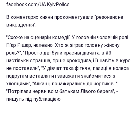
facebook.com/UA.KyivPolice
В коментарях кияни прокоментували "резонансне
викрадення".
"Схоже на сценарій комедії. У головній чоловічій ролі
П'єр Рішар, напевно. Хто ж зіграє головну жіночу
роль?", "Просто дві були красиві дівчата, а #3
настільки страшна, гірше крокодила, і її навіть в курс
не поставили", "У дівчат така фігня є, палиці в колеса
подругам вставляти і заважати знайомитися з
хлопцями", "Алкаші, понажирались до чортиків...",
"Потріпали нерви всім батькам Лівого берега", -
пишуть під публікацією.