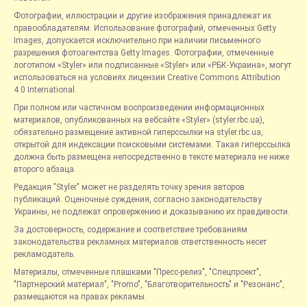
Фотографии, иллюстрации и другие изображения принадлежат их
правообладателям. Использование фотографий, отмеченных Getty
Images, допускается исключительно при наличии письменного
разрешения фотоагентства Getty Images. Фотографии, отмеченные
логотипом «Styler» или подписанные «Styler» или «РБК-Украина», могут
использоваться на условиях лицензии Creative Commons Attribution
4.0 International.
При полном или частичном воспроизведении информационных
материалов, опубликованных на вебсайте «Styler» (styler.rbc.ua),
обязательно размещение активной гиперссылки на styler.rbc.ua,
открытой для индексации поисковыми системами. Такая гиперссылка
должна быть размещена непосредственно в тексте материала не ниже
второго абзаца.
Редакция "Styler" может не разделять точку зрения авторов
публикаций. Оценочные суждения, согласно законодательству
Украины, не подлежат опровержению и доказыванию их правдивости.
За достоверность, содержание и соответствие требованиям
законодательства рекламных материалов ответственность несет
рекламодатель.
Материалы, отмеченные плашками "Пресс-релиз", "Спецпроект",
"Партнерский материал", "Promo", "Благотворительность" и "Резонанс",
размещаются на правах рекламы.