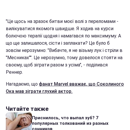
"Це щось на зразок битви моєї волі з переломами -
вилікуватися якомога швидше. Я ходив на курси
болючою терапії щодня і намагався по максимуму. А
що ще залишалося, сісти і заплакати? Це було б
зовсім нерозумно: "Вибачте, я не візьму лук і стріли в
"Месниках"". Це нерозумно, тому довелося стояти на
своєму, щоб зіграти разом з усіма", - поділився
Реннер.
Нагадаємо, що
фанат Marvel вважає, що Соколиного
Ока мав зіграти глухий актор.
Читайте также
Приснилось, что выпал зуб? 7
популярных толкований из разных
сонников