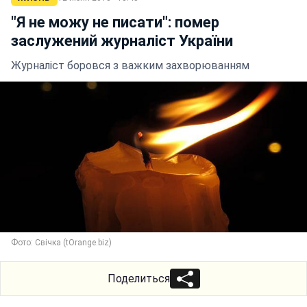
"Я не можу не писати": помер
заслужений журналіст України
Журналіст боровся з важким захворюванням
Фото: Свічка (tOrange.biz)
Поделиться