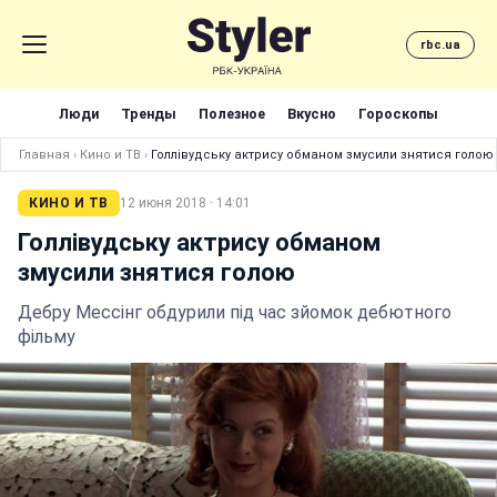
rbc.ua
Люди
Тренды
Полезное
Вкусно
Гороскопы
Главная
›
Кино и ТВ
›
Голлівудську актрису обманом змусили знятися голою
КИНО И ТВ
12 июня 2018 · 14:01
Голлівудську актрису обманом
змусили знятися голою
Дебру Мессінг обдурили під час зйомок дебютного
фільму