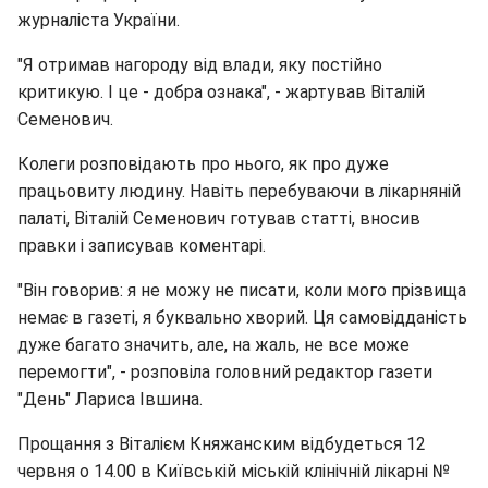
журналіста України.
"Я отримав нагороду від влади, яку постійно
критикую. І це - добра ознака", - жартував Віталій
Семенович.
Колеги розповідають про нього, як про дуже
працьовиту людину. Навіть перебуваючи в лікарняній
палаті, Віталій Семенович готував статті, вносив
правки і записував коментарі.
"Він говорив: я не можу не писати, коли мого прізвища
немає в газеті, я буквально хворий. Ця самовідданість
дуже багато значить, але, на жаль, не все може
перемогти", - розповіла головний редактор газети
"День" Лариса Івшина.
Прощання з Віталієм Княжанским відбудеться 12
червня о 14.00 в Київській міській клінічній лікарні №