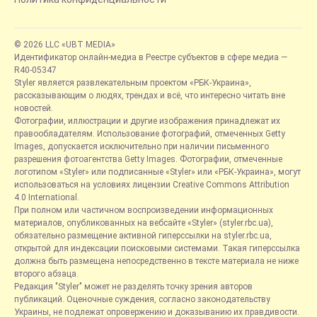
© 2026 LLC «UBT MEDIA»
Идентификатор онлайн-медиа в Реестре субъектов в сфере медиа —
R40-05347
Styler является развлекательным проектом «РБК-Украина»,
рассказывающим о людях, трендах и всё, что интересно читать вне
новостей.
Фотографии, иллюстрации и другие изображения принадлежат их
правообладателям. Использование фотографий, отмеченных Getty
Images, допускается исключительно при наличии письменного
разрешения фотоагентства Getty Images. Фотографии, отмеченные
логотипом «Styler» или подписанные «Styler» или «РБК-Украина», могут
использоваться на условиях лицензии Creative Commons Attribution
4.0 International.
При полном или частичном воспроизведении информационных
материалов, опубликованных на вебсайте «Styler» (styler.rbc.ua),
обязательно размещение активной гиперссылки на styler.rbc.ua,
открытой для индексации поисковыми системами. Такая гиперссылка
должна быть размещена непосредственно в тексте материала не ниже
второго абзаца.
Редакция "Styler" может не разделять точку зрения авторов
публикаций. Оценочные суждения, согласно законодательству
Украины, не подлежат опровержению и доказыванию их правдивости.