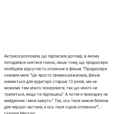
Актриса розповіла, що підписала договір, в якому
погодилася знятися голою, лише тому, що продюсери
пообіцяли відсутність оголення в фільмі. "Продюсери
сказали мені: "Це просто примха режисера, фільм
знімається для аудиторії старше 13 років, ми не
можемо там нічого показувати, так що нічого не
трапиться, якщо ти підпишеш". А потім я приходжу на
майданчик і мені кажуть:" Так, ось твоя нижня білизна
для першої частини, а ось твоя сцена оголеною"", -
сказала Мессінг.