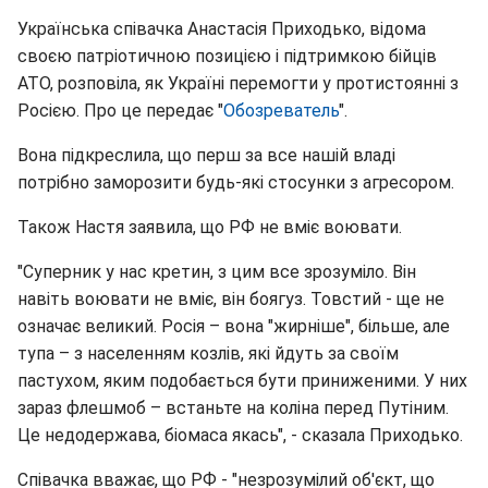
Українська співачка Анастасія Приходько, відома
своєю патріотичною позицією і підтримкою бійців
АТО, розповіла, як Україні перемогти у протистоянні з
Росією. Про це передає "
Обозреватель
".
Вона підкреслила, що перш за все нашій владі
потрібно заморозити будь-які стосунки з агресором.
Також Настя заявила, що РФ не вміє воювати.
"Суперник у нас кретин, з цим все зрозуміло. Він
навіть воювати не вміє, він боягуз. Товстий - ще не
означає великий. Росія – вона "жирніше", більше, але
тупа – з населенням козлів, які йдуть за своїм
пастухом, яким подобається бути приниженими. У них
зараз флешмоб – встаньте на коліна перед Путіним.
Це недодержава, біомаса якась", - сказала Приходько.
Співачка вважає, що РФ - "незрозумілий об'єкт, що