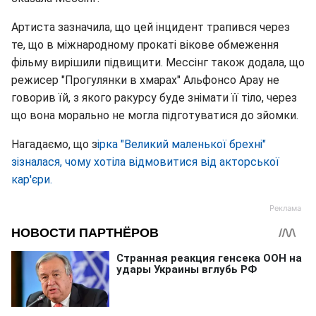
Артиста зазначила, що цей інцидент трапився через
те, що в міжнародному прокаті вікове обмеження
фільму вирішили підвищити. Мессінг також додала, що
режисер "Прогулянки в хмарах" Альфонсо Арау не
говорив їй, з якого ракурсу буде знімати її тіло, через
що вона морально не могла підготуватися до зйомки.
Нагадаємо, що з
ірка "Великий маленької брехні"
зізналася, чому хотіла відмовитися від акторської
кар'єри.