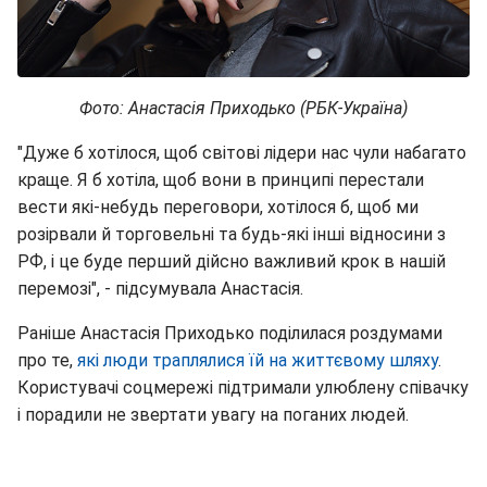
Фото: Анастасія Приходько (РБК-Україна)
"Дуже б хотілося, щоб світові лідери нас чули набагато
краще. Я б хотіла, щоб вони в принципі перестали
вести які-небудь переговори, хотілося б, щоб ми
розірвали й торговельні та будь-які інші відносини з
РФ, і це буде перший дійсно важливий крок в нашій
перемозі", - підсумувала Анастасія.
Раніше Анастасія Приходько поділилася роздумами
про те,
які люди траплялися їй на життєвому шляху
.
Користувачі соцмережі підтримали улюблену співачку
і порадили не звертати увагу на поганих людей.