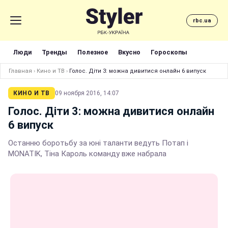
rbc.ua
Люди
Тренды
Полезное
Вкусно
Гороскопы
Главная
›
Кино и ТВ
›
Голос. Діти 3: можна дивитися онлайн 6 випуск
КИНО И ТВ
09 ноября 2016, 14:07
Голос. Діти 3: можна дивитися онлайн
6 випуск
Останню боротьбу за юні таланти ведуть Потап і
MONATIK, Тіна Кароль команду вже набрала