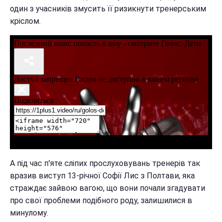
один з учасників змусить її ризикнути тренерським
кріслом.
А під час п'яте сліпих прослуховувань тренерів так
вразив виступ 13-річної Софії Лис з Полтави, яка
страждає зайвою вагою, що вони почали згадувати
про свої проблеми подібного роду, залишилися в
минулому.