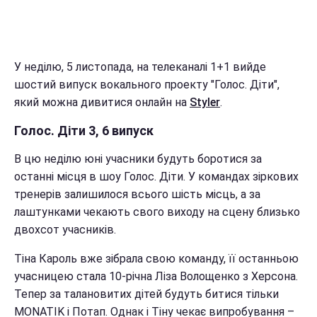
У неділю, 5 листопада, на телеканалі 1+1 вийде
шостий випуск вокального проекту "Голос. Діти",
який можна дивитися онлайн на
Styler
.
Голос. Діти 3, 6 випуск
В цю неділю юні учасники будуть боротися за
останні місця в шоу Голос. Діти. У командах зіркових
тренерів залишилося всього шість місць, а за
лаштунками чекають свого виходу на сцену близько
двохсот учасників.
Тіна Кароль вже зібрала свою команду, її останньою
учасницею стала 10-річна Ліза Волощенко з Херсона.
Тепер за талановитих дітей будуть битися тільки
MONATIK і Потап. Однак і Тіну чекає випробування –