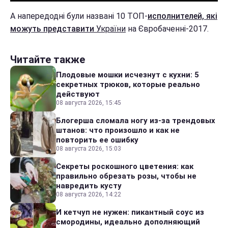
А напередодні були названі 10 ТОП-
исполнителей, які
можуть представити
України
на Євробаченні-2017.
Читайте также
Плодовые мошки исчезнут с кухни: 5
секретных трюков, которые реально
действуют
08 августа 2026, 15:45
Блогерша сломала ногу из-за трендовых
штанов: что произошло и как не
повторить ее ошибку
08 августа 2026, 15:03
Секреты роскошного цветения: как
правильно обрезать розы, чтобы не
навредить кусту
08 августа 2026, 14:22
И кетчуп не нужен: пикантный соус из
смородины, идеально дополняющий