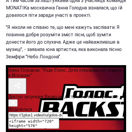
А тим часом за лаштунками одна з учасниць команди
MONATIKа москвичка Ганна Голодна зізналася, що їй
довелося піти заради участі в проекті.
"Я ніколи не співаю те, що мені кажуть заспівати. Я
повинна добре розуміти зміст пісні, щоб зуміти
донести його до слухача. Адже це найважливіше в
музиці", - заявила юна артистка, яка виконала пісню
Земфіри "Небо Лондона".