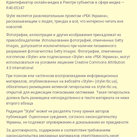
Идентификатор онлайн-медиа в Реестре субъектов в сфере медиа —
R40-05347
Styler является развлекательным проектом «РБК-Украина»,
рассказывающим о людях, трендах и всё, что интересно читать вне
новостей.
Фотографии, иллюстрации и другие изображения принадлежат их
правообладателям. Использование фотографий, отмеченных Getty
Images, допускается исключительно при наличии письменного
разрешения фотоагентства Getty Images. Фотографии, отмеченные
логотипом «Styler» или подписанные «Styler» или «РБК-Украина», могут
использоваться на условиях лицензии Creative Commons Attribution
4.0 International.
При полном или частичном воспроизведении информационных
материалов, опубликованных на вебсайте «Styler» (styler.rbc.ua),
обязательно размещение активной гиперссылки на styler.rbc.ua,
открытой для индексации поисковыми системами. Такая гиперссылка
должна быть размещена непосредственно в тексте материала не ниже
второго абзаца.
Редакция "Styler" может не разделять точку зрения авторов
публикаций. Оценочные суждения, согласно законодательству
Украины, не подлежат опровержению и доказыванию их правдивости.
За достоверность, содержание и соответствие требованиям
законодательства рекламных материалов ответственность несет