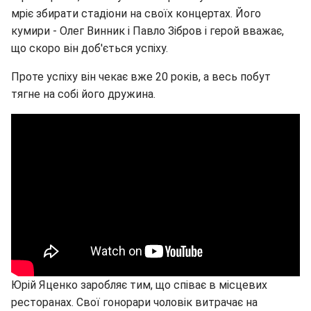
мріє збирати стадіони на своїх концертах. Його
кумири - Олег Винник і Павло Зібров і герой вважає,
що скоро він доб'ється успіху.
Проте успіху він чекає вже 20 років, а весь побут
тягне на собі його дружина.
Юрій Яценко заробляє тим, що співає в місцевих
ресторанах. Свої гонорари чоловік витрачає на