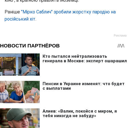
кіно", а країною правлять іноземці.
Раніше
"Мірко Саблич" зробили жорстку пародію на
російський хіт
.