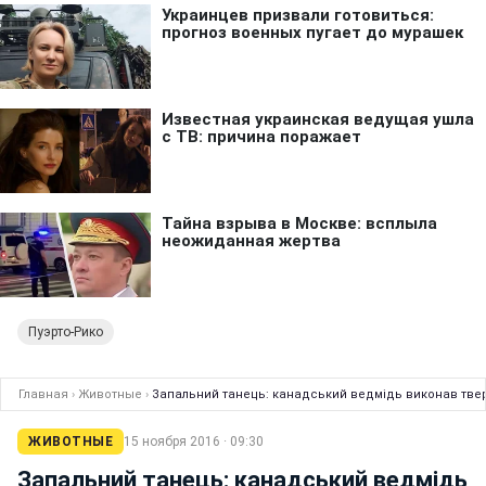
Пуэрто-Рико
Главная
›
Животные
›
Запальний танець: канадський ведмідь виконав твер
ЖИВОТНЫЕ
15 ноября 2016 · 09:30
Запальний танець: канадський ведмідь