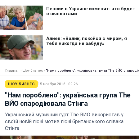
Главная
›
Шоу бизнес
›
"Нам пороблено": українська група The ВЙО спароді
ШОУ БИЗНЕС
15 ноября 2016 · 09:26
"Нам пороблено": українська група The
ВЙО спародіювала Стінга
Український музичний гурт The ВЙО використав у
своїй новій пісні мотив пісні британського співака
Стінга