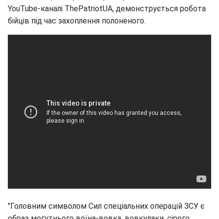
YouTube-каналі ThePatriotUA, демонструється робота
бійців під час захоплення полоненого.
"Головним символом Сил спеціальних операцій ЗСУ є
образ могутнього воїна-вовка, вовкулаки, сірого