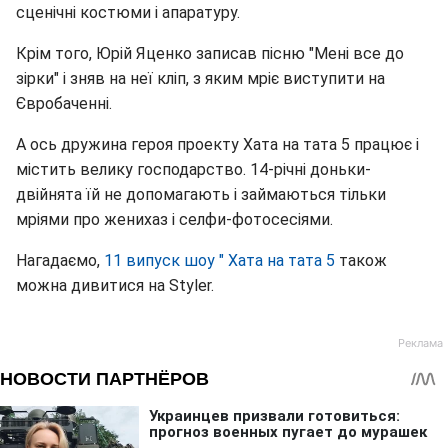
сценічні костюми і апаратуру.
Крім того, Юрій Яценко записав пісню "Мені все до
зірки" і зняв на неї кліп, з яким мріє виступити на
Євробаченні.
А ось дружина героя проекту Хата на тата 5 працює і
містить велику господарство. 14-річні доньки-
двійнята їй не допомагають і займаються тільки
мріями про женихаз і селфи-фотосесіями.
Нагадаємо,
11 випуск шоу " Хата на тата 5
також
можна дивитися на Styler.