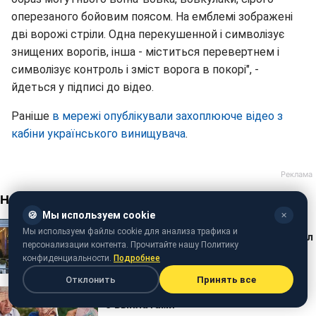
оперезаного бойовим поясом. На емблемі зображені
дві ворожі стріли. Одна перекушенной і символізує
знищених ворогів, інша - міститься перевертнем і
символізує контроль і зміст ворога в покорі", -
йдеться у підписі до відео.
Раніше
в мережі опублікували захоплююче відео з
кабіни українського винищувача
.
🍪
Мы используем cookie
✕
Мы используем файлы cookie для анализа трафика и
персонализации контента. Прочитайте нашу Политику
конфиденциальности.
Подробнее
Отклонить
Принять все