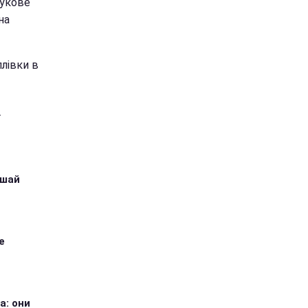
аукове
на
лівки в
.
ушай
е
а: они