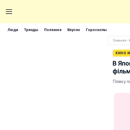
Люди
Тренды
Полезное
Вкусно
Гороскопы
Главная
›
КИНО И
В Япо
фільм
Плівку 