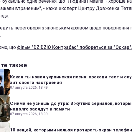
- буквально одне речення, що "Людина і мавпа" - хороше н
Вважали втраченим", - каже експерт Центру Довженка Тетя
ода.
ведуть переговори з японським архівом щодо повернення п
.
ємо, що
фільм "DZIDZIO Контрабас" побореться за "Оскар"
йте также
Какая ты новая украинская песня: проходи тест и сл
хит своего настроения
07 августа 2026, 18:49
С ними не уснешь до утра: 8 жутких сериалов, которы
надолго засядут в памяти
07 августа 2026, 18:09
10 вещей, которыми нельзя протирать экран телефон