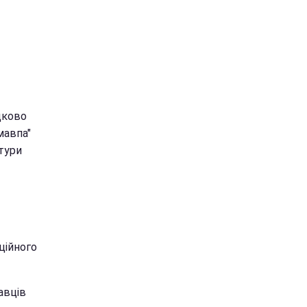
дково
мавпа"
ьтури
ційного
авців