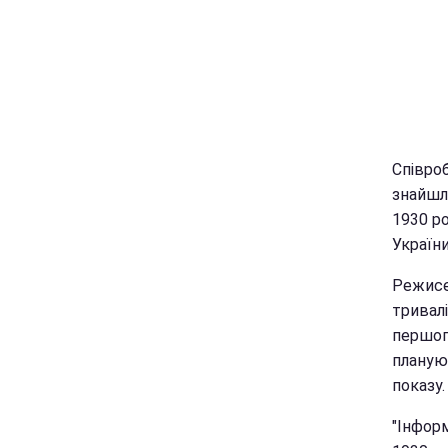
Співро
знайшли
1930 ро
Україн
Режисе
тривалі
першог
планую
показу.
"Інформ