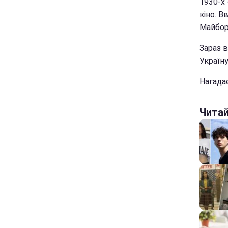
1930-х 
кіно. 
Майбор
Зараз 
Україну
Нагада
Чита