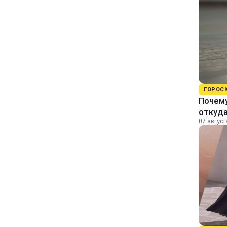
ГОРОС
Почему
откуда
07 август