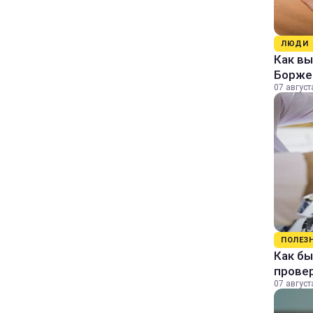
ЛЮДИ
Как в
Борже
07 август
ПОЛЕЗ
Как бы
прове
07 август