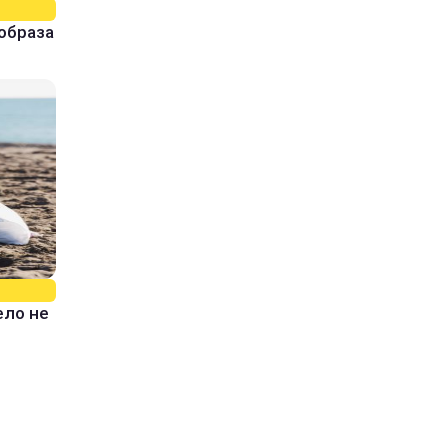
образа
ело не