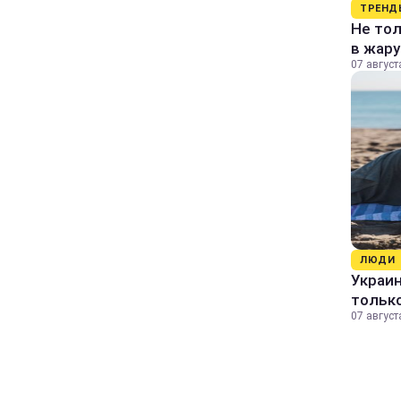
ТРЕНД
Не тол
в жару
07 август
ЛЮДИ
Украин
только
07 август