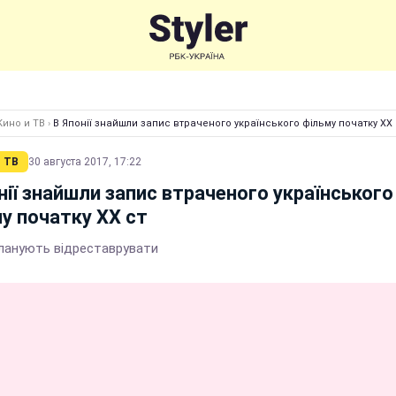
Кино и ТВ
›
В Японії знайшли запис втраченого українського фільму початку ХХ 
 ТВ
30 августа 2017, 17:22
нії знайшли запис втраченого українського
у початку ХХ ст
планують відреставрувати