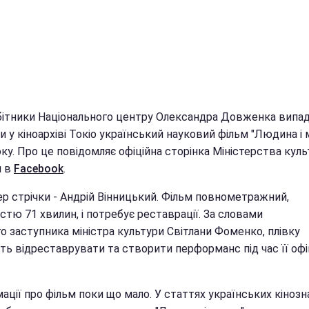
бітники Національного центру Олександра Довженка випа
 у кіноархіві Токіо український науковий фільм "Людина і 
ку. Про це повідомляє офіційна сторінка Міністерства кул
и в
Facebook
.
р стрічки - Андрій Вінницький. Фільм повнометражний,
стю 71 хвилин, і потребує реставрації. За словами
о заступника міністра культури Світлани Фоменко, плівку
ть відреставрувати та створити перформанс під час її офі
ації про фільм поки що мало. У статтях українських кінозн