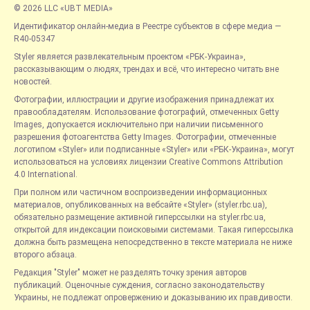
© 2026 LLC «UBT MEDIA»
Идентификатор онлайн-медиа в Реестре субъектов в сфере медиа —
R40-05347
Styler является развлекательным проектом «РБК-Украина»,
рассказывающим о людях, трендах и всё, что интересно читать вне
новостей.
Фотографии, иллюстрации и другие изображения принадлежат их
правообладателям. Использование фотографий, отмеченных Getty
Images, допускается исключительно при наличии письменного
разрешения фотоагентства Getty Images. Фотографии, отмеченные
логотипом «Styler» или подписанные «Styler» или «РБК-Украина», могут
использоваться на условиях лицензии Creative Commons Attribution
4.0 International.
При полном или частичном воспроизведении информационных
материалов, опубликованных на вебсайте «Styler» (styler.rbc.ua),
обязательно размещение активной гиперссылки на styler.rbc.ua,
открытой для индексации поисковыми системами. Такая гиперссылка
должна быть размещена непосредственно в тексте материала не ниже
второго абзаца.
Редакция "Styler" может не разделять точку зрения авторов
публикаций. Оценочные суждения, согласно законодательству
Украины, не подлежат опровержению и доказыванию их правдивости.