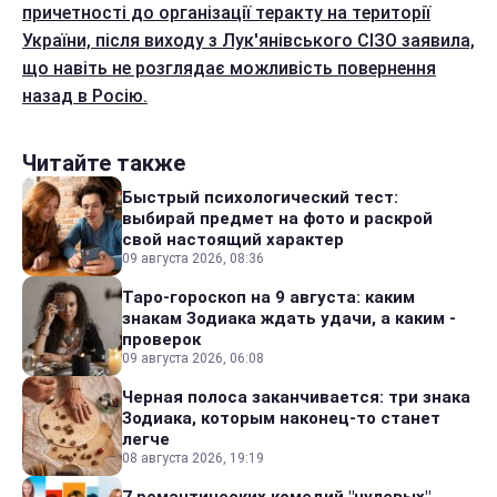
причетності до організації теракту на території
України, після виходу з Лук'янівського СІЗО заявила,
що навіть не розглядає можливість повернення
назад в Росію.
Читайте также
Быстрый психологический тест:
выбирай предмет на фото и раскрой
свой настоящий характер
09 августа 2026, 08:36
Таро-гороскоп на 9 августа: каким
знакам Зодиака ждать удачи, а каким -
проверок
09 августа 2026, 06:08
Черная полоса заканчивается: три знака
Зодиака, которым наконец-то станет
легче
08 августа 2026, 19:19
7 романтических комедий "нулевых",