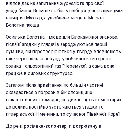
відповідає на запитання журналіста про свої
уподобання. Вона не любить підбори, у неї є німецька
вівчарка Мухтар, а улюблене місце в Москві -
Болотна площа.
Оскільки Болотна - місце для Білокам'яної знакова,
після її згадки у глядачів зароджуються перші
сумніви, які перетворюються у тверду впевненість
вже через кілька секунд: улюблені квіти героїні
ролика - сльозогінний газ "Черемуха", а сама вона
працює в силових структурах.
Загалом, після привітання, по більшій частині
складається з погрози в бік опозиційно
налаштованих громадян, не дивно, що в коментарях
до ролика постійно зустрічаються згадки то
гітлерівської Німеччини, то сучасної Північної Кореї.
До речі,
росіянка-волонтер, підозрювану в