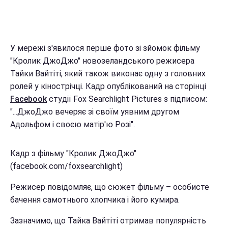
У мережі з'явилося перше фото зі зйомок фільму
"Кролик ДжоДжо" новозеландського режисера
Тайки Вайтіті, який також виконає одну з головних
ролей у кінострічці. Кадр опублікований на сторінці
Facebook
студії Fox Searchlight Pictures з підписом:
"...ДжоДжо вечеряє зі своїм уявним другом
Адольфом і своєю матір'ю Розі".
Кадр з фільму "Кролик ДжоДжо"
(facebook.com/foxsearchlight)
Режисер повідомляє, що сюжет фільму – особисте
бачення самотнього хлопчика і його кумира.
Зазначимо, що Тайка Вайтіті отримав популярність