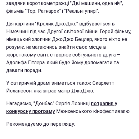
завдяки короткометражці "Дві машини, одна ніч",
фільмів "Тор: Рагнарок" і "Реальні упирі".
Дія картини "Кролик ДжоДжо" відбувається в
Німеччині під час Другої світової війни. Герой фільму,
німецький хлопчик ДжоДжо Бецлер, якого ніхто не
розуміє, намагаючись знайти своє місце в
жорстокому світі, створює собі уявного друга –
Адольфа Гітлера, який буде йому допомагати та
давати поради.
У сатиричній драмі зніметься також Скарлетт
Йоханссон, яка зіграє матір ДжоДжо.
Нагадаємо, "Донбас" Сергія Лозниці
потрапив у
конкурсну програму
Мюнхенського кінофестивалю.
Рекомендуємо до перегляду: