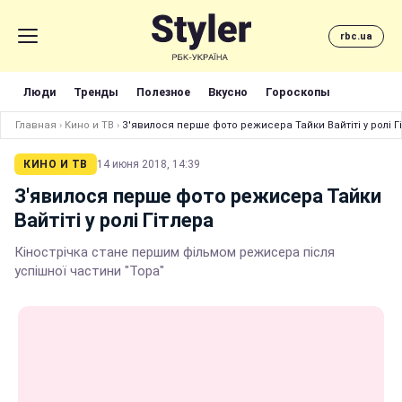
rbc.ua
Люди
Тренды
Полезное
Вкусно
Гороскопы
Главная
›
Кино и ТВ
›
З'явилося перше фото режисера Тайки Вайтіті у ролі Г
КИНО И ТВ
14 июня 2018, 14:39
З'явилося перше фото режисера Тайки
Вайтіті у ролі Гітлера
Кінострічка стане першим фільмом режисера після
успішної частини "Тора"