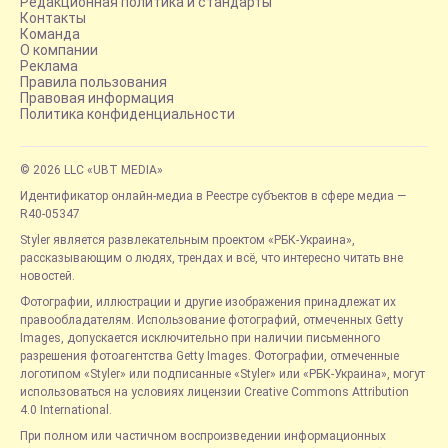
Редакционная политика и стандарты
Контакты
Команда
О компании
Реклама
Правила пользования
Правовая информация
Политика конфиденциальности
© 2026 LLC «UBT MEDIA»
Идентификатор онлайн-медиа в Реестре субъектов в сфере медиа —
R40-05347
Styler является развлекательным проектом «РБК-Украина»,
рассказывающим о людях, трендах и всё, что интересно читать вне
новостей.
Фотографии, иллюстрации и другие изображения принадлежат их
правообладателям. Использование фотографий, отмеченных Getty
Images, допускается исключительно при наличии письменного
разрешения фотоагентства Getty Images. Фотографии, отмеченные
логотипом «Styler» или подписанные «Styler» или «РБК-Украина», могут
использоваться на условиях лицензии Creative Commons Attribution
4.0 International.
При полном или частичном воспроизведении информационных