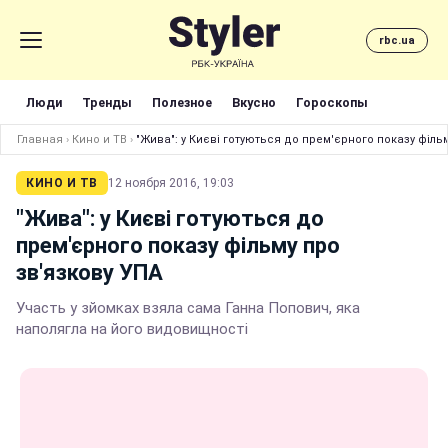
rbc.ua
Люди
Тренды
Полезное
Вкусно
Гороскопы
Главная
›
Кино и ТВ
›
"Жива": у Києві готуються до прем'єрного показу філь
КИНО И ТВ
12 ноября 2016, 19:03
"Жива": у Києві готуються до
прем'єрного показу фільму про
зв'язкову УПА
Участь у зйомках взяла сама Ганна Попович, яка
наполягла на його видовищності