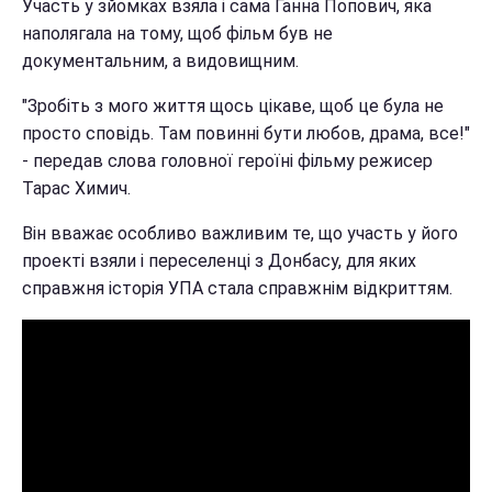
Участь у зйомках взяла і сама Ганна Попович, яка
наполягала на тому, щоб фільм був не
документальним, а видовищним.
"Зробіть з мого життя щось цікаве, щоб це була не
просто сповідь. Там повинні бути любов, драма, все!"
- передав слова головної героїні фільму режисер
Тарас Химич.
Він вважає особливо важливим те, що участь у його
проекті взяли і переселенці з Донбасу, для яких
справжня історія УПА стала справжнім відкриттям.