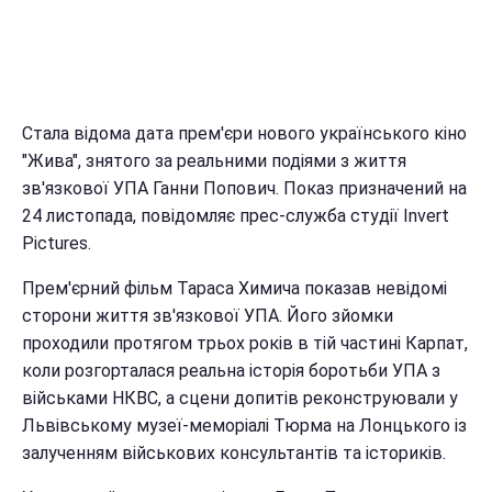
Стала відома дата прем'єри нового українського кіно
"Жива", знятого за реальними подіями з життя
зв'язкової УПА Ганни Попович. Показ призначений на
24 листопада, повідомляє прес-служба студії Invert
Pictures.
Прем'єрний фільм Тараса Химича показав невідомі
сторони життя зв'язкової УПА. Його зйомки
проходили протягом трьох років в тій частині Карпат,
коли розгорталася реальна історія боротьби УПА з
військами НКВС, а сцени допитів реконструювали у
Львівському музеї-меморіалі Тюрма на Лонцького із
залученням військових консультантів та істориків.