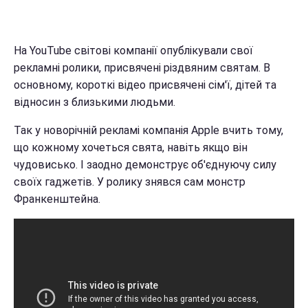
На YouTube світові компанії опублікували свої
рекламні ролики, присвячені різдвяним святам. В
основному, короткі відео присвячені сім'ї, дітей та
відносин з близькими людьми.
Так у новорічній рекламі компанія Apple вчить тому,
що кожному хочеться свята, навіть якщо він
чудовисько. І заодно демонструє об'єднуючу силу
своїх гаджетів. У ролику знявся сам монстр
Франкенштейна.