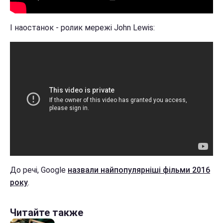
І наостанок - ролик мережі John Lewis:
До речі, Google
назвали найпопулярніші фільми 2016
року
.
Читайте также