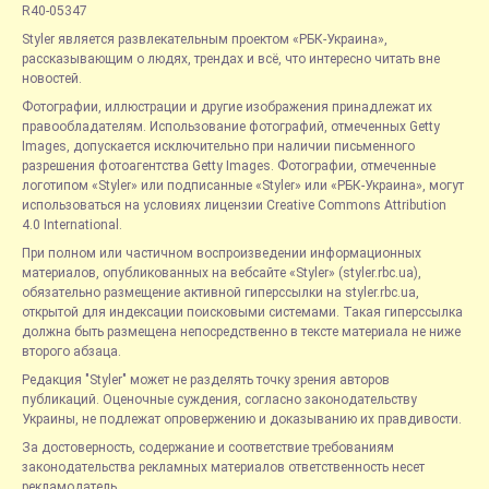
R40-05347
Styler является развлекательным проектом «РБК-Украина»,
рассказывающим о людях, трендах и всё, что интересно читать вне
новостей.
Фотографии, иллюстрации и другие изображения принадлежат их
правообладателям. Использование фотографий, отмеченных Getty
Images, допускается исключительно при наличии письменного
разрешения фотоагентства Getty Images. Фотографии, отмеченные
логотипом «Styler» или подписанные «Styler» или «РБК-Украина», могут
использоваться на условиях лицензии Creative Commons Attribution
4.0 International.
При полном или частичном воспроизведении информационных
материалов, опубликованных на вебсайте «Styler» (styler.rbc.ua),
обязательно размещение активной гиперссылки на styler.rbc.ua,
открытой для индексации поисковыми системами. Такая гиперссылка
должна быть размещена непосредственно в тексте материала не ниже
второго абзаца.
Редакция "Styler" может не разделять точку зрения авторов
публикаций. Оценочные суждения, согласно законодательству
Украины, не подлежат опровержению и доказыванию их правдивости.
За достоверность, содержание и соответствие требованиям
законодательства рекламных материалов ответственность несет
рекламодатель.