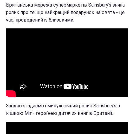
Британська мережа супермаркетів Sainsbury's зняла
ролик про те, що найкращий подарунок на свята - це
час, проведений із близькими.
Заодно згадаємо і минулорічний ролик Sainsbury's з
кішкою Міг - героїнею дитячих книг в Британії.