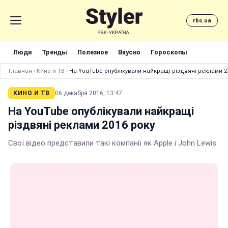
rbc.ua
Люди
Тренды
Полезное
Вкусно
Гороскопы
Главная
›
Кино и ТВ
›
На YouTube опублікували найкращі різдвяні реклами 2
КИНО И ТВ
06 декабря 2016, 13:47
На YouTube опублікували найкращі
різдвяні реклами 2016 року
Свої відео представили такі компанії як Apple і John Lewis