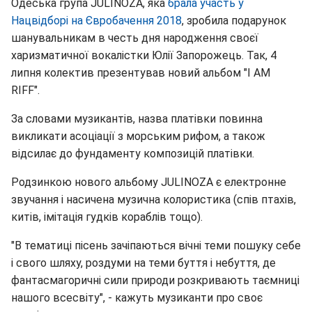
Одеська група JULINOZA, яка
брала участь у
Нацвідборі на Євробачення 2018
, зробила подарунок
шанувальникам в честь дня народження своєї
харизматичної вокалістки Юлії Запорожець. Так, 4
липня колектив презентував новий альбом "I AM
RIFF".
За словами музикантів, назва платівки повинна
викликати асоціації з морським рифом, а також
відсилає до фундаменту композицій платівки.
Родзинкою нового альбому JULINOZA є електронне
звучання і насичена музична колористика (спів птахів,
китів, імітація гудків кораблів тощо).
"В тематиці пісень зачіпаються вічні теми пошуку себе
і свого шляху, роздуми на теми буття і небуття, де
фантасмагоричні сили природи розкривають таємниці
нашого всесвіту", - кажуть музиканти про своє