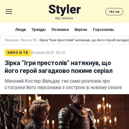
rbc.ua
Люди
Тренды
Полезное
Вкусно
Гороскопы
Главная
›
Кино и ТВ
›
Зірка "Ігри престолів" натякнув, що його герой загадк
КИНО И ТВ
06 июля 2018 · 03:10
Зірка "Ігри престолів" натякнув, що
його герой загадково покине серіал
Миколай Костер-Вальдау так само розповів про
стосунки його персонажа з сестрою в новому сезоні