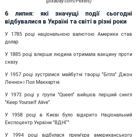
(pixabay.com/Pexels)
6 липня: які значущі події сьогодні
відбувалися в Україні та світі в різні роки
У 1785 році національною валютою Америки став
долар.
У 1885 році вперше людина отримала вакцину проти
сказу.
У 1957 році зустрілися майбутні творці "Бітлз" Джон
Леннон і Пол Маккартні.
У 1973 році у групи "Queen" вийшов перший сингл
"Keep Yourself Alive".
У 1958 році в Києві було відкрито Національний
Експоцентр України "ВДНГ".
У 1994 році відбулася прем'єра американського