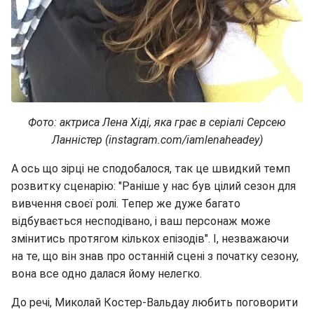
Фото: актриса Лена Хіді, яка грає в серіалі Серсею
Ланністер (instagram.com/iamlenaheadey)
А ось що зірці не сподобалося, так це швидкий темп
розвитку сценарію: "Раніше у нас був цілий сезон для
вивчення своєї ролі. Тепер же дуже багато
відбувається несподівано, і ваш персонаж може
змінитись протягом кількох епізодів". І, незважаючи
на те, що він знав про останній сцені з початку сезону,
вона все одно далася йому нелегко.
До речі, Миколай Костер-Вальдау любить поговорити