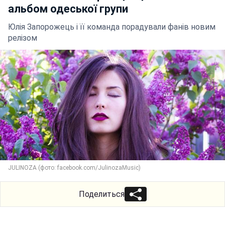
альбом одеської групи
Юлія Запорожець і її команда порадували фанів новим
релізом
JULINOZA (фото: facebook.com/JulinozaMusic)
Поделиться