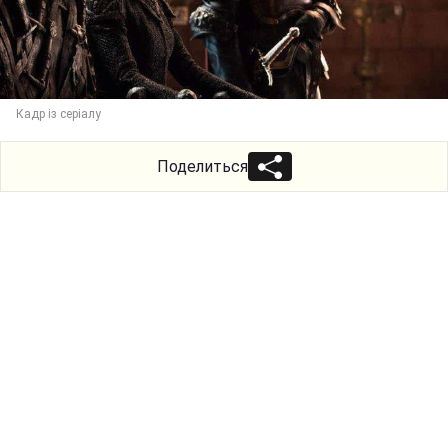
Кадр із серіалу
Поделиться