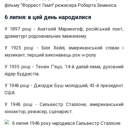
фільму "Форрест Гамп" режисера Роберта Земекіса.
6 липня: в цей день народилися
У 1897 році - Анатолій Мариенгоф, російський поет,
драматург родоначальник імажинізму.
У 1925 році - Білл Хейлі, американський співак і
музикант, перший виконавець рок-н-ролу.
У 1935 році - Тензін Г'яцо, 14-й далай-лама, духовний
лідер буддистів.
У 1946 році - Джордж Буш молодший, 43-й президент
США.
У 1946 році - Сильвестр Сталлоне, американський
кіноактор, режисер, сценарист.