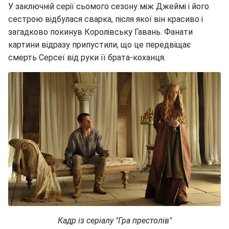
У заключній серії сьомого сезону між Джеймі і його
сестрою відбулася сварка, після якої він красиво і
загадково покинув Королівську Гавань. Фанати
картини відразу припустили, що це передвіщає
смерть Серсеї від руки її брата-коханця.
Кадр із серіалу "Гра престолів"