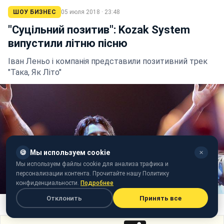
ШОУ БИЗНЕС
05 июля 2018 · 23:48
"Суцільний позитив": Kozak System
випустили літню пісню
Іван Леньо і компанія представили позитивний трек
"Така, Як Літо"
🍪
Мы используем cookie
✕
Мы используем файлы cookie для анализа трафика и
персонализации контента. Прочитайте нашу Политику
конфиденциальности.
Подробнее
Отклонить
Принять все
Kozak System (фото: facebook.com/kozaksystemband)