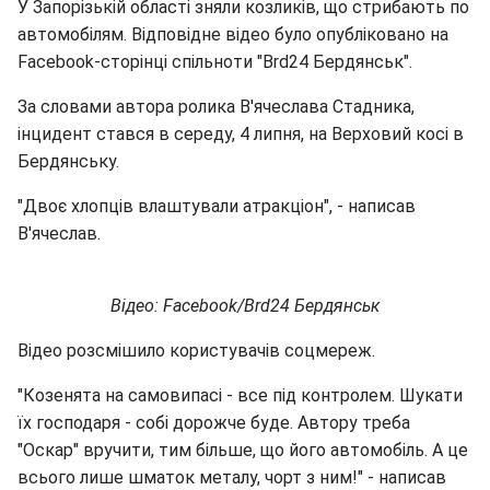
У Запорізькій області зняли козликів, що стрибають по
автомобілям. Відповідне відео було опубліковано на
Facebook-сторінці спільноти "Brd24 Бердянськ".
За словами автора ролика В'ячеслава Стадника,
інцидент стався в середу, 4 липня, на Верховий косі в
Бердянську.
"Двоє хлопців влаштували атракціон", - написав
В'ячеслав.
Відео: Facebook/Brd24 Бердянськ
Відео розсмішило користувачів соцмереж.
"Козенята на самовипасі - все під контролем. Шукати
їх господаря - собі дорожче буде. Автору треба
"Оскар" вручити, тим більше, що його автомобіль. А це
всього лише шматок металу, чорт з ним!" - написав