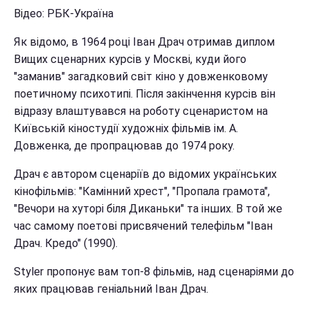
Відео: РБК-Україна
Як відомо, в 1964 році Іван Драч отримав диплом
Вищих сценарних курсів у Москві, куди його
"заманив" загадковий світ кіно у довженковому
поетичному психотипі. Після закінчення курсів він
відразу влаштувався на роботу сценаристом на
Київській кіностудії художніх фільмів ім. А.
Довженка, де пропрацював до 1974 року.
Драч є автором сценаріїв до відомих українських
кінофільмів: "Камінний хрест", "Пропала грамота",
"Вечори на хуторі біля Диканьки" та інших. В той же
час самому поетові присвячений телефільм "Іван
Драч. Кредо" (1990).
Styler пропонує вам топ-8 фільмів, над сценаріями до
яких працював геніальний Іван Драч.