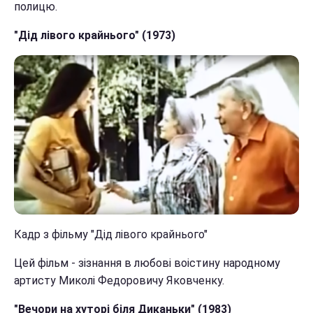
полицю.
"Дід лівого крайнього" (1973)
Кадр з фільму "Дід лівого крайнього"
Цей фільм - зізнання в любові воістину народному
артисту Миколі Федоровичу Яковченку.
"Вечори на хуторі біля Диканьки" (1983)