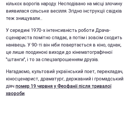
кількох ворогів народу. Несподівано на місці злочину
виявилася сільське весілля. Згідно інструкції свідків
теж знищували...
У середині 1970-х інтенсивність роботи Драча-
сценариста помітно спадає, а потім і зовсім сходить
нанівець. У 90-ті він ніби повертається в кіно, однак,
це лише поодинокі виходи до кінематографічної
"штанги", і то за спецзапрошенням друзів.
Нагадаємо, культовий український поет, перекладач,
кіносценарист, драматург, державний і громадський
діяч
помер 19 червня у Феофанії після тривалої
хвороби
.