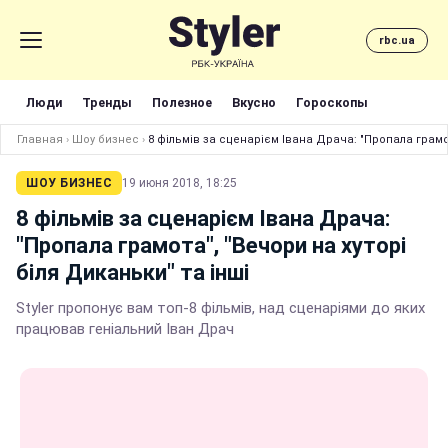
rbc.ua
Люди
Тренды
Полезное
Вкусно
Гороскопы
Главная
›
Шоу бизнес
›
8 фільмів за сценарієм Івана Драча: "Пропала грамот
ШОУ БИЗНЕС
19 июня 2018, 18:25
8 фільмів за сценарієм Івана Драча:
"Пропала грамота", "Вечори на хуторі
біля Диканьки" та інші
Styler пропонує вам топ-8 фільмів, над сценаріями до яких
працював геніальний Іван Драч