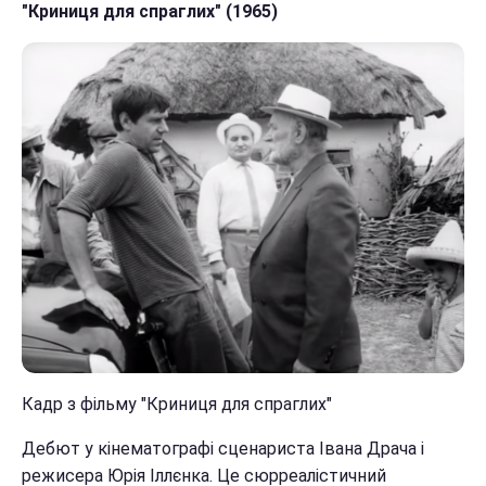
"Криниця для спраглих" (1965)
Кадр з фільму "Криниця для спраглих"
Дебют у кінематографі сценариста Івана Драча і
режисера Юрія Іллєнка. Це сюрреалістичний