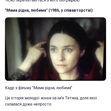
тісно переплітаються з його біографією.
"Мама рідна, любима" (1986, у співавторстві)
Кадр з фільму "Мама рідна, любима"
Це історія молодої жінки на ім'я Тетяна, доля якої
склалася дуже непросто.