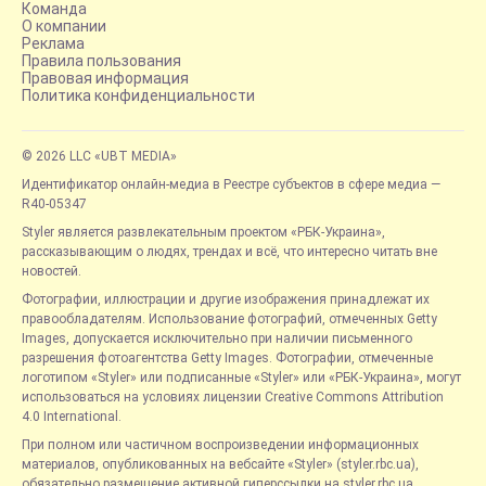
Команда
О компании
Реклама
Правила пользования
Правовая информация
Политика конфиденциальности
© 2026 LLC «UBT MEDIA»
Идентификатор онлайн-медиа в Реестре субъектов в сфере медиа —
R40-05347
Styler является развлекательным проектом «РБК-Украина»,
рассказывающим о людях, трендах и всё, что интересно читать вне
новостей.
Фотографии, иллюстрации и другие изображения принадлежат их
правообладателям. Использование фотографий, отмеченных Getty
Images, допускается исключительно при наличии письменного
разрешения фотоагентства Getty Images. Фотографии, отмеченные
логотипом «Styler» или подписанные «Styler» или «РБК-Украина», могут
использоваться на условиях лицензии Creative Commons Attribution
4.0 International.
При полном или частичном воспроизведении информационных
материалов, опубликованных на вебсайте «Styler» (styler.rbc.ua),
обязательно размещение активной гиперссылки на styler.rbc.ua,